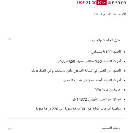
طقم أدوات مائدة بنقشة ورود وفهد لون أزرق وعاجي
UK£ 21.00
UK£ 30.00
-30%
للأسف, هذا المنتج قد نفذ.
دليل الخامات والعناية
الطبق: 100% سيليكون
أدوات المائدة: 50% ستانلس ستيل، 50% سيليكون
الطبق: آمن للغسل في غسالة الصحون وآمن للاستخدام في الميكروويف
أدوات المائدة: آمنة للغسل في غسالة الصحون
خالية من مادة BPA
تتوافق مع المعيار الأوروبي EN14372
مناسبة لدرجات حرارة من -30 درجة مئوية إلى 220 درجة مئوية
وصف التصميم