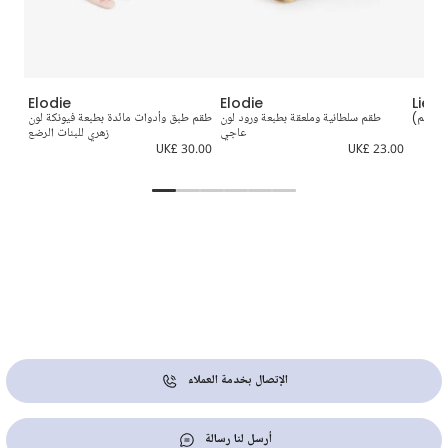
Elodie
Elodie
Liew
طقم سلطانية وملعقة بطبعة ورود لون
طقم طبق وأدوات مائدة بطبعة فيونكة لون
عاجي
زهري للبنات الرضع
6.00
UK£ 30.00
UK£ 23.00
الإتصال بخدمة العملاء
أرسل لنا رسالة