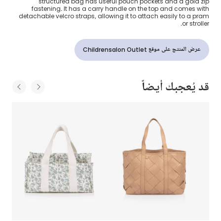
structured bag has useful pouch pockets and a gold zip
fastening. It has a carry handle on the top and comes with
detachable velcro straps, allowing it to attach easily to a pram
or stroller.
عرض المنتج على موقع Childrensalon Outlet
قد يُعجبك أيضاً