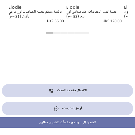
Elodie
Elodie
Elodi
 شامواه
حقيبة تغيير الحفاضات جلد صناعي لون
حافظة منظم لتغيير الحفاضات لون عاجي
بيج (53 سم)
وأزرق (31 سم)
0.00
UK£ 35.00
UK£ 120.00
الإتصال بخدمة العملاء
أرسل لنا رسالة
انضموا إلى برنامج مكافآت تشلدرن صالون