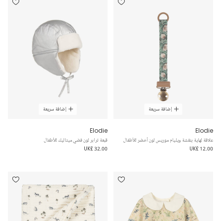
إضافة سريعة
إضافة سريعة
Elodie
Elodie
علاقة لهاية بنقشة ويليام موريس لون أخضر للأطفال
قبعة ترابر لون فضي ميتاليك للأطفال
UK£ 32.00
UK£ 12.00