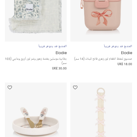
المنتج قد يتوفر قريباً
المنتج قد يتوفر قريباً
Elodie
Elodie
صندوق لحفظ الطعام لون زهري فاتح للبنات (14 سم)
بطانية موسلين بنقشة زهور ونمر لون أزرق وعاجي (103
سم)
UK£ 18.00
UK£ 30.00