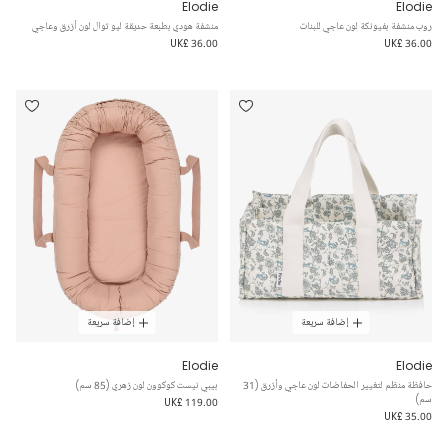
Elodie
Elodie
روب منشفة بفيونكة لون عاجي للبنات
منشفة هودي بطبعة حديقة ليو توال لون أزرق وعاجي
UK£ 36.00
UK£ 36.00
إضافة سريعة
إضافة سريعة
Elodie
Elodie
حافظة منظم لتغيير الحفاضات لون عاجي وأزرق (31
بيبي نيست كوكوون لون زهري (85 سم)
سم)
UK£ 119.00
UK£ 35.00