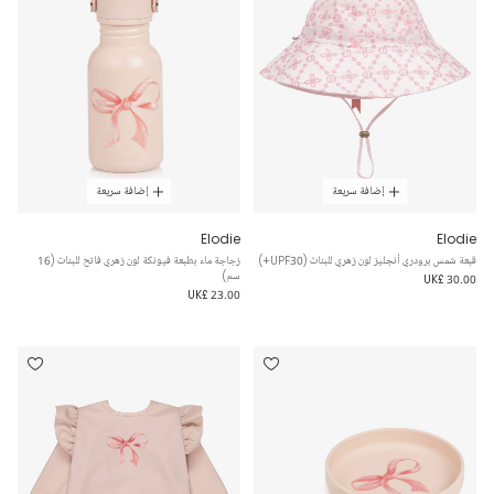
إضافة سريعة
إضافة سريعة
Elodie
Elodie
قبعة شمس برودري أنجليز لون زهري للبنات (UPF30+)
زجاجة ماء بطبعة فيونكة لون زهري فاتح للبنات (16
سم)
UK£ 30.00
UK£ 23.00