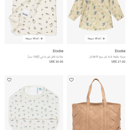
إضافة سريعة
إضافة سريعة
Elodie
Elodie
مريلة بطبعة غابة لون بيج للأطفاغل
بطانية قطن لون عاجي (100 سم)
UK£ 30.00
UK£ 27.00