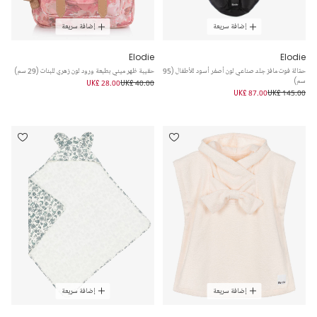
إضافة سريعة
إضافة سريعة
Elodie
Elodie
حمّالة فوت مافز جلد صناعي لون أصفر أسود للأطفال (95
حقيبة ظهر ميني بطبعة ورود لون زهري للبنات (29 سم)
سم)
UK£ 28.00
UK£ 40.00
UK£ 87.00
UK£ 145.00
إضافة سريعة
إضافة سريعة