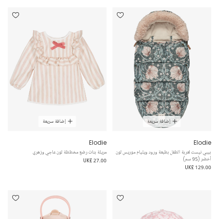
إضافة سريعة
إضافة سريعة
Elodie
Elodie
بيبي نيست لعربة الطفل بطبعة ورود ويليام موريس لون
مريلة بنات رضع مخططة لون عاجي وزهري
أخضر (95 سم)
UK£ 27.00
UK£ 129.00