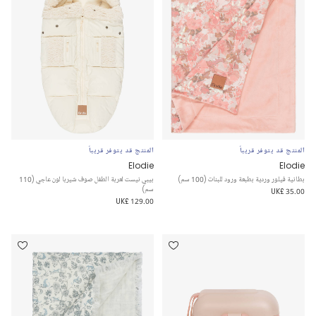
المنتج قد يتوفر قريباً
المنتج قد يتوفر قريباً
Elodie
Elodie
بطانية فيلور وردية بطبعة ورود للبنات (100 سم)
بيبي نيست لعربة الطفل صوف شيربا لون عاجي (110
سم)
UK£ 35.00
UK£ 129.00