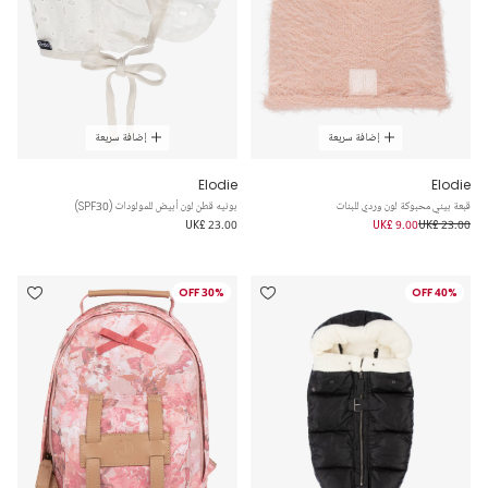
إضافة سريعة
إضافة سريعة
Elodie
Elodie
قبعة بيني محبوكة لون وردي للبنات
بونيه قطن لون أبيض للمولودات (SPF30)
UK£ 23.00
UK£ 9.00
UK£ 23.00
30% OFF
40% OFF