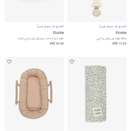
المنتج قد يتوفر قريباً
المنتج قد يتوفر قريباً
Elodie
Elodie
علاقة لهاية لون زهري وعاجي
طقم أدوات مائدة سيليكون لون عاجي للبنات
UK£ 30.00
UK£ 13.00