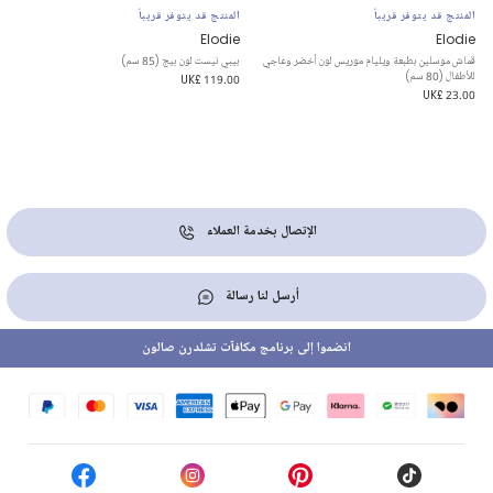
المنتج قد يتوفر قريباً
المنتج قد يتوفر قريباً
Elodie
Elodie
قماش موسلين بطبعة ويليام موريس لون أخضر وعاجي
بيبي نيست لون بيج (85 سم)
للأطفال (80 سم)
UK£ 119.00
UK£ 23.00
الإتصال بخدمة العملاء
أرسل لنا رسالة
انضموا إلى برنامج مكافآت تشلدرن صالون