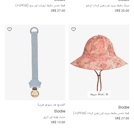
مريلة بطبعة ورود لون زهري للبنات الرضع
قبعة شمس بطبعة ليوبارد لون بيج (UPF30+)
UK£ 27.00
UK£ 20.00
إضافة سريعة
المنتج قد يتوفر قريباً
Elodie
Elodie
قبعة شمس بطبعة ورود لون زهري للبنات (UPF30+)
مشبك لهاية لون أزرق
UK£ 27.00
UK£ 13.00