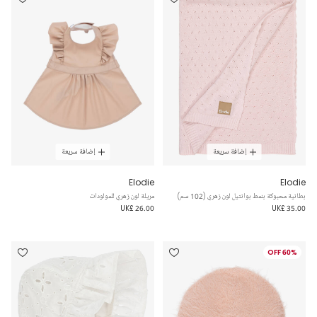
إضافة سريعة
إضافة سريعة
Elodie
Elodie
بطانية محبوكة بنمط بوانتيل لون زهري (102 سم)
مريلة لون زهري للمولودات
UK£ 26.00
UK£ 35.00
60% OFF