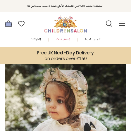
مكافآت تشلدرن صالون | اجمعوا النقاط مع كل عملية شراء لتحصلوا على هدايا حصرية وعروض مصممة خصيصا لتلبي
استمتعوا بخصم 10% على طلبيتكم الأولى كهدية ترحيب. سجلوا من هنا
متطلباتكم
الجديد لدينا
التخفيضات
الماركات
Free UK Next-Day Delivery
on orders over £150