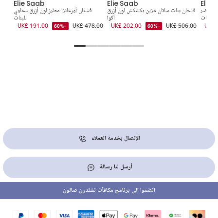
Elie Saab
Elie Saab
Elie 
ون أخضر
فستان بنات ساتان مزين بكشكش لون أزرق
فستان أورغانزا مطرز لون أزرق سماوي
فستا
للبنات
أكوا
للبنات
9.00
UK£ 191.00
UK£ 478.00
UK£ 202.00
UK£ 506.00
UK£ 
-60%
-60%
الإتصال بخدمة العملاء
أرسل لنا رسالة
انضموا إلى برنامج مكافآت تشلدرن صالون