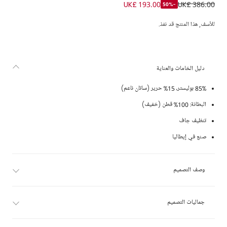
فستان بأكمام كيب ساتان لون شامبين للبنات
UK£ 193.00
UK£ 386.00
-50%
للأسف, هذا المنتج قد نفذ.
دليل الخامات والعناية
85% بوليستر، 15% حرير (ساتان ناعم)
البطانة: 100% قطن (خفيف)
تنظيف جاف
صنع في إيطاليا
وصف التصميم
جماليات التصميم