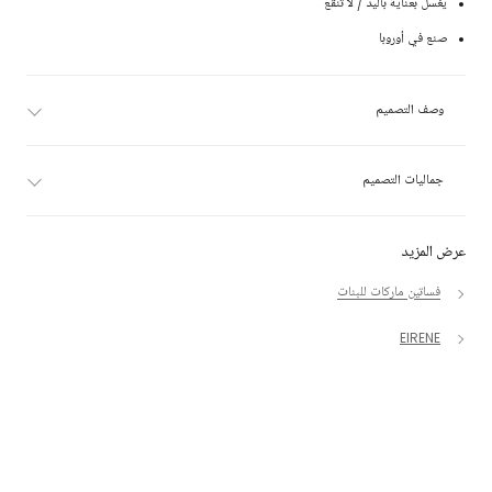
يغسل بعناية باليد / لا تنقع
صنع في أوروبا
وصف التصميم
جماليات التصميم
عرض المزيد
فساتين ماركات للبنات
EIRENE