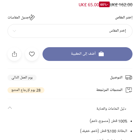
UK£ 65.00
UK£ 162.00
-60%
إختر المقاس
جدول المقاسات
إختر المقاس
أضف إلى الحقيبة
التوصيل
يوم العمل التالي
المنتجات المرتجعة
28 يوم لإرجاع المنتج
دليل الخامات والعناية
100% قطن (منسوج، ناعم)
البطانة: 100% قطن (ناعم، خفيف)