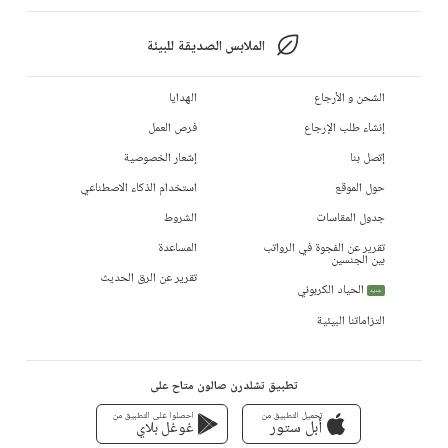
الملابس الصديقة للبيئة
الشحن و الأرجاع
الهدايا
إنشاء طلب الإرجاع
فرص العمل
إتصل بنا
إشعار الخصوصية
حول الموقع
استخدام الذكاء الاصطناعي
جدول المقاسات
الشروط
تقرير عن الفجوة في الرواتب
المساعدة
بين الجنسين
تقرير عن الرق الحديث
الحياد الكربوني
جديد
التزاماتنا البيئية
تطبيق تشلدرن صالون متاح على
تحميل التطبيق من
احصلوا على التطبيق من
أبل ستور
غوغل بلاي