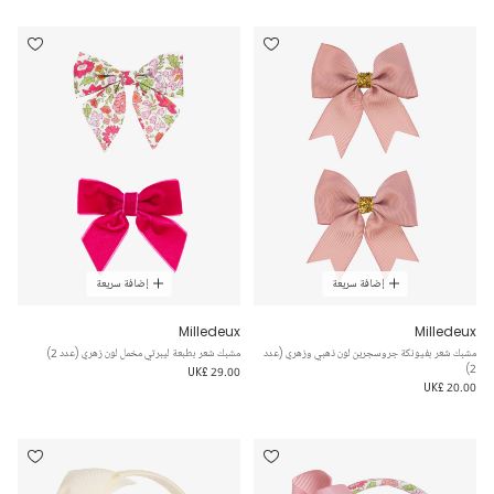
إضافة سريعة
إضافة سريعة
Milledeux
Milledeux
مشبك شعر بفيونكة جروسجرين لون ذهبي وزهري (عدد
مشبك شعر بطبعة ليبرتي مخمل لون زهري (عدد 2)
2)
UK£ 29.00
UK£ 20.00