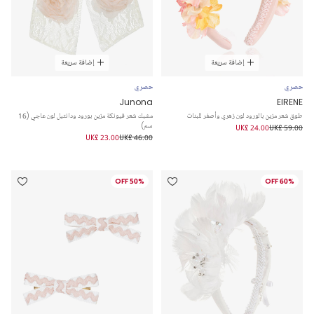
إضافة سريعة
إضافة سريعة
حصري
حصري
Junona
EIRENE
طوق شعر مزين بالورود لون زهري وأصفر للبنات
مشبك شعر فيونكة مزين بورود ودانتيل لون عاجي (16
سم)
UK£ 24.00
UK£ 59.00
UK£ 23.00
UK£ 46.00
50% OFF
60% OFF