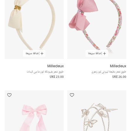
إضافة سريعة
إضافة سريعة
Milledeux
Milledeux
طوق شعر بطبعة ليبرتي لون زهري
طوق شعر بفيونكة لون عاجي للبنات
UK£ 23.00
UK£ 26.00