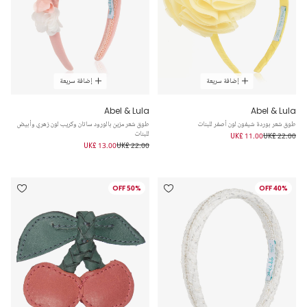
إضافة سريعة
إضافة سريعة
Abel & Lula
Abel & Lula
طوق شعر بوردة شيفون لون أصفر للبنات
طوق شعر مزين بالورود ساتان وكريب لون زهري وأبيض
للبنات
UK£ 11.00
UK£ 22.00
UK£ 13.00
UK£ 22.00
50% OFF
40% OFF