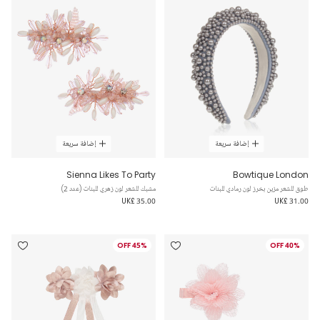
إضافة سريعة
إضافة سريعة
Sienna Likes To Party
Bowtique London
طوق للشعر مزين بخرز لون رمادي للبنات
مشبك للشعر لون زهري للبنات (عدد 2)
UK£ 35.00
UK£ 31.00
45% OFF
40% OFF