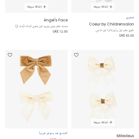
إضافة سريعة
إضافة سريعة
حصري
Angel's Face
Coeur by Childrensalon
مشبك شعر مزين بورود لون زهري للبنات (عدد 2)
طوق شعر تول وأورغانزا لون عاجي
UK£ 12.00
UK£ 45.00
إضافة سريعة
المنتج قد يتوفر قريباً
Milledeux