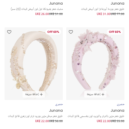
Junona
Junona
طوق شعر بوردة أورغانزا لون أبيض للبنات
مشبك شعر بفيونكة تول لون أبيض للبنات (23 سم)
UK£ 26.00
UK£ 51.00
UK£ 31.00
UK£ 77.00
60% OFF
60% OFF
إضافة سريعة
إضافة سريعة
حصري
حصري
Junona
Junona
طوق شعر مزين بالترتر والورود لون بنفسجي فاتح للبنات
طوق شعر مبطن مزين بورود ترتر لون زهري فاتح للبنات
UK£ 22.00
UK£ 56.00
UK£ 22.00
UK£ 55.00