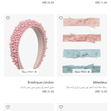
UK£ 25.00
UK£ 11.00
إضافة سريعة
إضافة سريعة
Bowtique London
Milledeux
ربطة مطاطية للشعر لون زهري وأزرق (عدد 4)
طوق للشعر لون زهري مزين بخرز للبنات
UK£ 31.00
UK£ 12.00