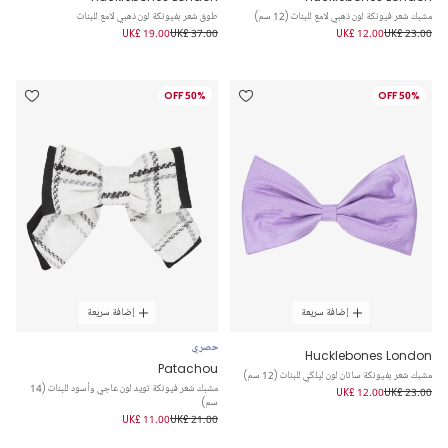
مشبك شعر فيونكة لون ذهبي لامع للبنات (12 سم)
طوق شعر بفيونكة لون ذهبي لامع للبنات
UK£ 19.00
UK£ 37.00
UK£ 12.00
UK£ 23.00
50% OFF
50% OFF
إضافة سريعة
إضافة سريعة
حصري
Hucklebones London
Patachou
مشبك شعر بفيونكة ساتان لون ليلكي للبنات (12 سم)
مشبك شعر فيونكة تويد لون عاجي وأسود للبنات (14
UK£ 12.00
UK£ 23.00
سم)
UK£ 11.00
UK£ 21.00