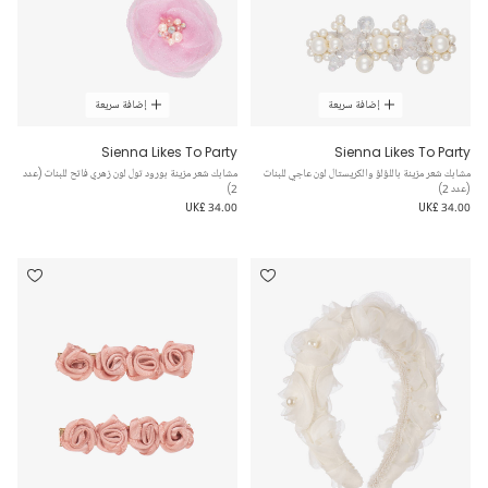
إضافة سريعة
إضافة سريعة
Sienna Likes To Party
Sienna Likes To Party
مشابك شعر مزينة باللؤلؤ والكريستال لون عاجي للبنات
مشابك شعر مزينة بورود تول لون زهري فاتح للبنات (عدد
(عدد 2)
2)
UK£ 34.00
UK£ 34.00