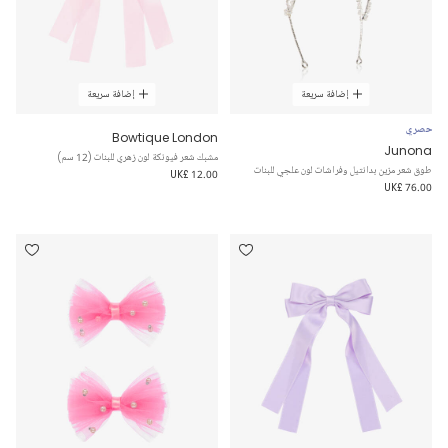
إضافة سريعة
إضافة سريعة
حصري
Bowtique London
Junona
مشبك شعر فيونكة لون زهري للبنات (12 سم)
طوق شعر مزين بدانتيل وفراشات لون علجي للبنات
UK£ 12.00
UK£ 76.00