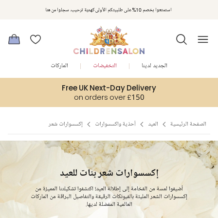
مكافآت تشلدرن صالون | اجمعوا النقاط مع كل عملية شراء لتحصلوا على هدايا حصرية وعروض مصممة خصيصا لتلبي
استمتعوا بخصم 10% على طلبيتكم الأولى كهدية ترحيب. سجلوا من هنا
متطلباتكم
الجديد لدينا
التخفيضات
الماركات
Free UK Next-Day Delivery
on orders over £150
الصفحة الرئيسية
العيد
أحذية واكسسوارات
إكسسوارات شعر
إكسسوارات شعر بنات للعيد
أضيفوا لمسة من الفخامة إلى إطلالة العيد! اكتشفوا تشكيلتنا المميزة من
إكسسوارات الشعر المليئة بالفيونكات الرقيقة والتفاصيل البراقة من الماركات
العالمية المفضلة لديها.