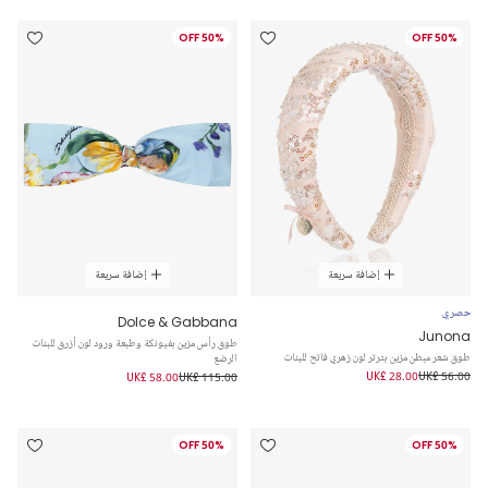
50% OFF
50% OFF
إضافة سريعة
إضافة سريعة
حصري
Dolce & Gabbana
Junona
طوق رأس مزين بفيونكة وطبعة ورود لون أزرق للبنات
طوق شعر مبطن مزين بترتر لون زهري فاتح للبنات
الرضع
UK£ 28.00
UK£ 56.00
UK£ 58.00
UK£ 115.00
50% OFF
50% OFF