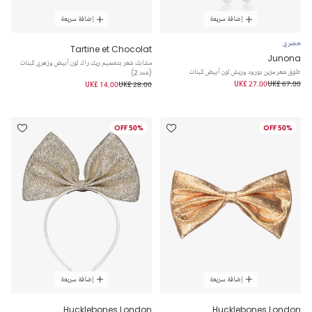
إضافة سريعة
إضافة سريعة
حصري
Tartine et Chocolat
Junona
مشابك شعر بتصميم ريك راك لون أبيض وزهري للبنات
طوق شعر مزين بورود وريش لون أبيض للبنات
(عدد 2)
UK£ 27.00
UK£ 67.00
UK£ 14.00
UK£ 28.00
50% OFF
50% OFF
إضافة سريعة
إضافة سريعة
Hucklebones London
Hucklebones London