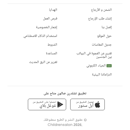
الشحن و الأرجاع
الهدايا
إنشاء طلب الإرجاع
فرص العمل
إتصل بنا
إشعار الخصوصية
حول الموقع
استخدام الذكاء الاصطناعي
جدول المقاسات
الشروط
تقرير عن الفجوة في الرواتب
المساعدة
بين الجنسين
تقرير عن الرق الحديث
الحياد الكربوني
جديد
التزاماتنا البيئية
تطبيق تشلدرن صالون متاح على
تحميل التطبيق من
احصلوا على التطبيق من
أبل ستور
غوغل بلاي
© حقوق النشر و الطبع محفوظة،
Childrensalon 2026
,