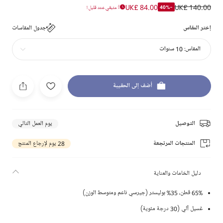
UK£ 84.00
UK£ 140.00
-40%
متبقي عدد قليل !
إختر المقاس
جدول المقاسات
المقاس:
10 سنوات
أضف إلى الحقيبة
التوصيل
يوم العمل التالي
المنتجات المرتجعة
28 يوم لإرجاع المنتج
دليل الخامات والعناية
65% قطن، 35% بوليستر (جيرسي ناعم ومتوسط الوزن)
غسيل آلي (30 درجة مئوية)