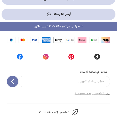
أرسل لنا رسالة
انضموا إلى برنامج مكافآت تشلدرن صالون
إشتركوا في رسالتنا الإخبارية
يرجى الاطلاع على إشعار الخصوصية.
الملابس الصديقة للبيئة