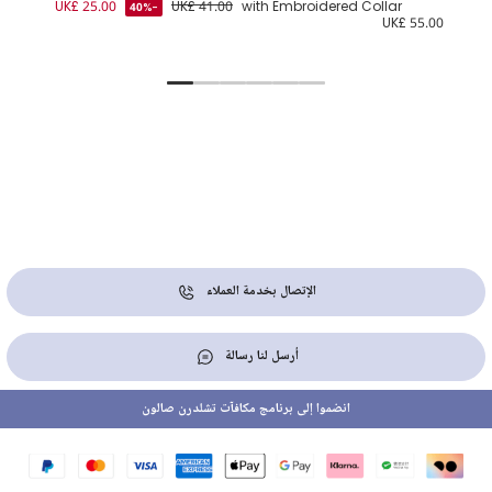
1.00
UK£ 25.00
UK£ 41.00
with Embroidered Collar
UK
-40%
UK£ 55.00
الإتصال بخدمة العملاء
أرسل لنا رسالة
انضموا إلى برنامج مكافآت تشلدرن صالون