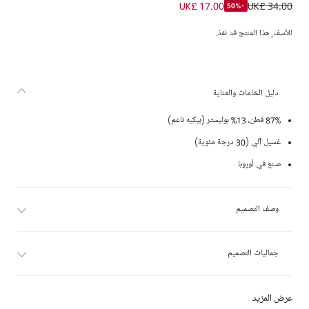
فستان بولو قطن لون أبيض للبنات
UK£ 17.00
UK£ 34.00
-50%
للأسف, هذا المنتج قد نفذ.
دليل الخامات والعناية
87% قطن، 13% بوليستر (بيكيه ناعم)
غسيل آلي (30 درجة مئوية)
صنع في أوروبا
وصف التصميم
جماليات التصميم
عرض المزيد