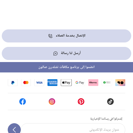
الإتصال بخدمة العملاء
أرسل لنا رسالة
انضموا إلى برنامج مكافآت تشلدرن صالون
إشتركوا في رسالتنا الإخبارية