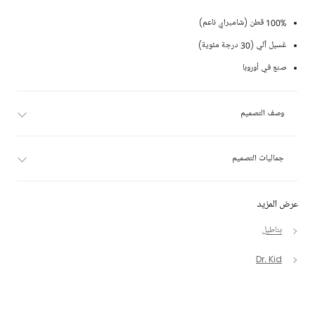
100% قطن (شامبراي ناعم)
غسيل آلي (30 درجة مئوية)
صنع في أوروبا
وصف التصميم
جماليات التصميم
عرض المزيد
بناطيل
Dr. Kid