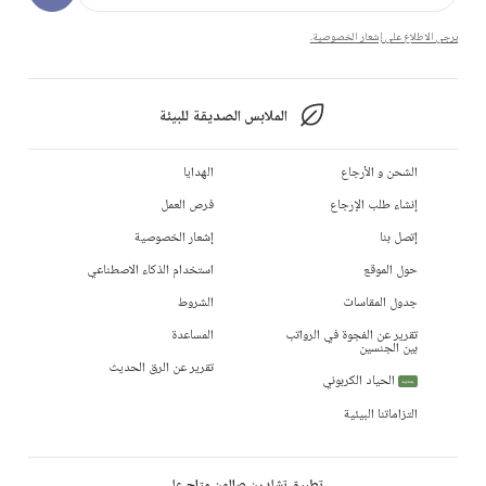
يرجى الاطلاع على إشعار الخصوصية.
الملابس الصديقة للبيئة
الشحن و الأرجاع
الهدايا
إنشاء طلب الإرجاع
فرص العمل
إتصل بنا
إشعار الخصوصية
حول الموقع
استخدام الذكاء الاصطناعي
جدول المقاسات
الشروط
تقرير عن الفجوة في الرواتب
المساعدة
بين الجنسين
تقرير عن الرق الحديث
الحياد الكربوني
جديد
التزاماتنا البيئية
تطبيق تشلدرن صالون متاح على