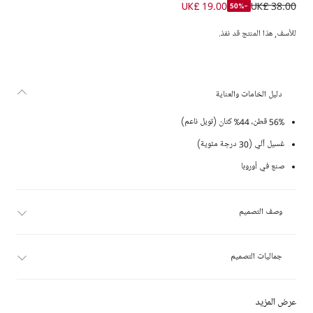
شورت تشينو كتان وقطن لون أخضر فاتح للأولاد
UK£ 19.00
UK£ 38.00
-50%
للأسف, هذا المنتج قد نفذ.
دليل الخامات والعناية
56% قطن، 44% كتان (تويل ناعم)
غسيل آلي (30 درجة مئوية)
صنع في أوروبا
وصف التصميم
جماليات التصميم
عرض المزيد