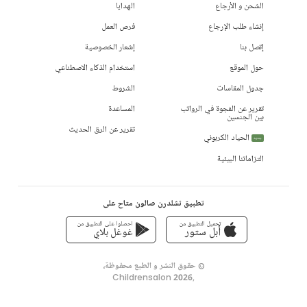
الشحن و الأرجاع
الهدايا
إنشاء طلب الإرجاع
فرص العمل
إتصل بنا
إشعار الخصوصية
حول الموقع
استخدام الذكاء الاصطناعي
جدول المقاسات
الشروط
تقرير عن الفجوة في الرواتب
المساعدة
بين الجنسين
تقرير عن الرق الحديث
الحياد الكربوني
جديد
التزاماتنا البيئية
تطبيق تشلدرن صالون متاح على
تحميل التطبيق من
احصلوا على التطبيق من
أبل ستور
غوغل بلاي
© حقوق النشر و الطبع محفوظة،
Childrensalon 2026
,