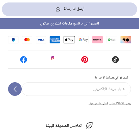
أرسل لنا رسالة
انضموا إلى برنامج مكافآت تشلدرن صالون
إشتركوا في رسالتنا الإخبارية
يرجى الاطلاع على إشعار الخصوصية.
الملابس الصديقة للبيئة