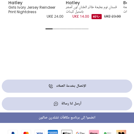
Hatley
Hatley
Beau
 بطبعة
فستان نوم بطبعة طائر الطنان لون أصفر
Girls Ivory Jersey Reindeer
ة للبنات
باستيل للبنات
Print Nightdress
7.00
UK£ 24.00
UK£ 14.00
UK£ 23.00
-40%
الإتصال بخدمة العملاء
أرسل لنا رسالة
انضموا إلى برنامج مكافآت تشلدرن صالون