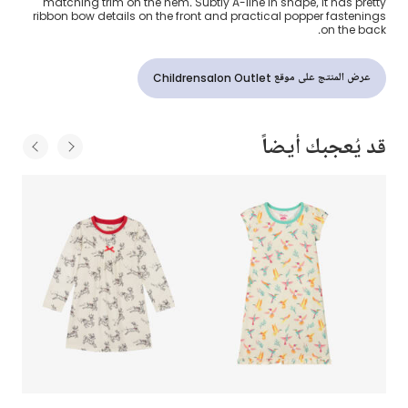
matching trim on the hem. Subtly A-line in shape, it has pretty
ribbon bow details on the front and practical popper fastenings
on the back.
عرض المنتج على موقع Childrensalon Outlet
قد يُعجبك أيضاً