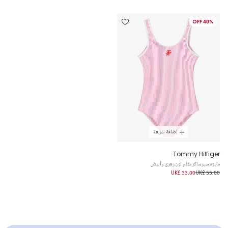
40% OFF
إضافة سريعة
Tommy Hilfiger
مايوه سيرساكر مقلم لون زهري وأبيض
UK£ 33.00
UK£ 55.00