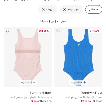
حذف الكل
ملابس سباحة
مايوهات
عرض
1-3
من
3
منتجات
50% OFF
50% OFF
إضافة سريعة
إضافة سريعة
Tommy Hilfiger
Tommy Hilfiger
مايوه كرينكل بشعار TH لون أزرق فاتح للبنات
مايوه سباحة بطبعة أوراق النخيل لون زهري للبنات
UK£ 30.00
UK£ 60.00
UK£ 28.00
UK£ 55.00