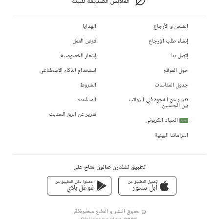
الملابس الصديقة للبيئة
الشحن و الأرجاع
الهدايا
إنشاء طلب الإرجاع
فرص العمل
إتصل بنا
إشعار الخصوصية
حول الموقع
استخدام الذكاء الاصطناعي
جدول المقاسات
الشروط
تقرير عن الفجوة في الرواتب
المساعدة
بين الجنسين
تقرير عن الرق الحديث
الحياد الكربوني
جديد
التزاماتنا البيئية
تطبيق تشلدرن صالون متاح على
تحميل التطبيق من
احصلوا على التطبيق من
أبل ستور
غوغل بلاي
© حقوق النشر و الطبع محفوظة،