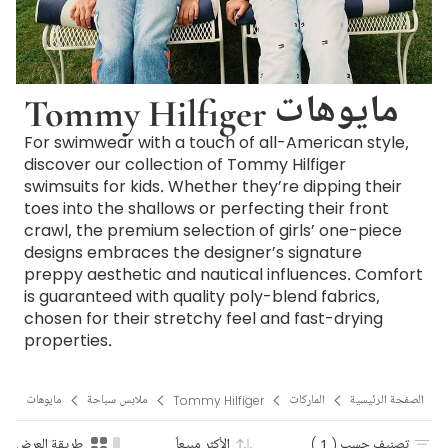
Tommy Hilfiger مايوهات
For swimwear with a touch of all-American style,
discover our collection of Tommy Hilfiger
swimsuits for kids. Whether they’re dipping their
toes into the shallows or perfecting their front
crawl, the premium selection of girls’ one-piece
designs embraces the designer’s signature
preppy aesthetic and nautical influences. Comfort
is guaranteed with quality poly-blend fabrics,
chosen for their stretchy feel and fast-drying
properties.
الصفحة الرئيسية
الماركات
Tommy Hilfiger
ملابس سباحة
مايوهات
تصنيف حسب
( 1 )
الأكثر مبيعاً
طريقة العرض