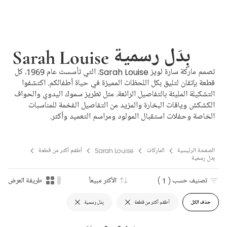
Sarah Louise بِدَل رسمية
تصمم ماركة سارة لويز Sarah Louise، التي تأسست عام 1969، كل
قطعة بإتقان لتليق بكل اللحظات المميزة في حياة أطفالكم. اكتشفوا
التشكيلة المليئة بالتفاصيل الرائعة، مثل تطريز سموك اليدوي والحواف
الكشكش وياقات البحّارة والمزيد من التفاصيل الفخمة للمناسبات
الخاصة وحفلات استقبال المولود ومراسم التعميد وأكثر.
الصفحة الرئيسية
الماركات
Sarah Louise
أطقم أكثر من قطعة
بِدَل رسمية
تصنيف حسب
( 1 )
الأكثر مبيعاً
طريقة العرض
حذف الكل
أطقم أكثر من قطعة
بِدَل رسمية