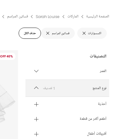
الصفحة الرئيسية
الماركات
Sarah Louise
فساتين المراسم
اكسسوارات
فساتين المراسم
حذف الكل
40% OFF
العمر
2 سنة
1 تصنيف
نوع المنتج
3 سنوات
أحذية
4 سنوات
أطقم أكثر من قطعة
5 سنوات
أفرولات أطفال