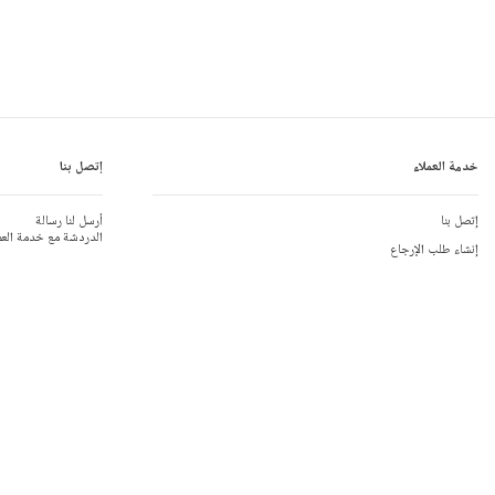
خدمة العملاء
إتصل بنا
إتصل بنا
أرسل لنا رسالة
الدردشة مع خدمة العم
إنشاء طلب الإرجاع
الشحن و الأرجاع
إتصلوا بنا
بحاجة الى مساعدة؟ إتص
جدول المقاسات
تعليقات الزبائن
المملكة المتحدة:
 110
المساعدة
أستراليا:
8310 9990
الهدايا
الولايات المتّحدة الأمر
الحياد الكربوني
جديد
مكالمات دولية:
79110
إستعلامات عامة:
 781