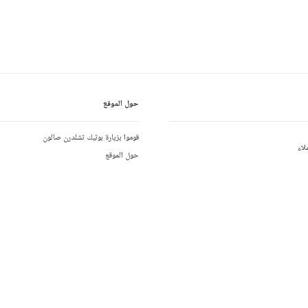
حول الموقع
قوموا بزيارة بوتيك تشلدرن صالون
لاء
حول الموقع
التزاماتنا البيئية
لوا بنا
فرص العمل
مواقع التسويق بالعمولة
01892 779
تقرير عن الفجوة في الرواتب بين الجنسين
02 
تقرير عن الرق الحديث
يكية:
+1-646-400-6655
+44 1892 7
تطبيق تشلدرن صالون متاح على
01892 481
تحميل التطبيق من
احصلوا على ال