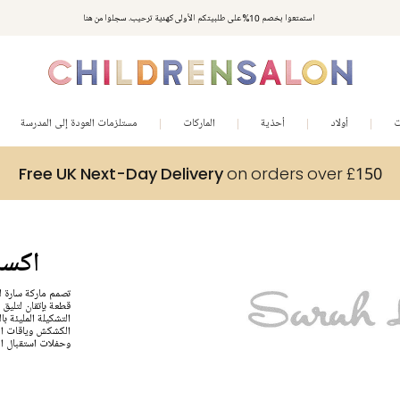
استمتعوا بخصم 10% على طلبيتكم الأولى كهدية ترحيب. سجلوا من هنا
ت
أولاد
أحذية
الماركات
مستلزمات العودة إلى المدرسة
Free UK Next-Day Delivery
on orders over £150
h Louise
قطعة بإتقان لتليق 
التشكيلة المليئة ب
الكشكش وياقات الب
وحفلات استقبال الم