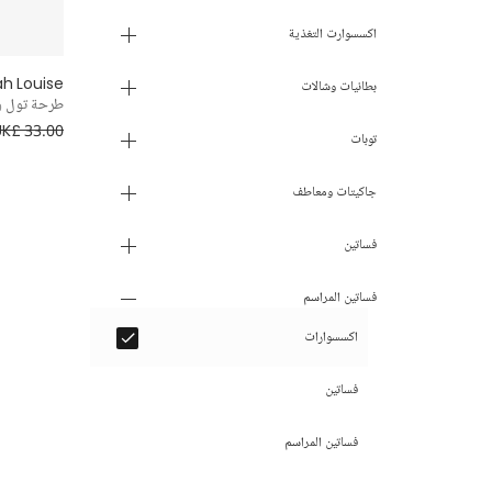
6 سنوات
اكسسوارت التغذية
ah Louise
7- 8 سنوات
بطانيات وشالات
طرحة تول وب
UK£ 33.00
9 - 10 سنوات
توبات
11 - 12 سنة
جاكيتات ومعاطف
13 - 14 سنة
فساتين
15 - 16 سنة
فساتين المراسم
اكسسوارات
فساتين
فساتين المراسم