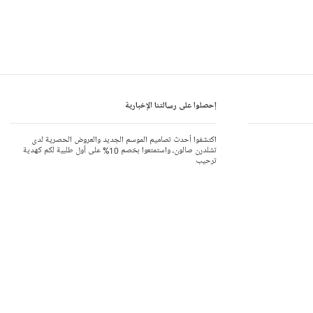
إحصلوا على رسالتنا الإخبارية
اكتشفوا أحدث تصاميم الموسم الجديد والعروض الحصرية لدى
تشلدرن صالون، واستمتعوا بخصم 10% على أول طلبية لكم كهدية
ترحيب
إشتركوا في رسالتنا الإخبارية
يرجى الاطلاع على إشعار الخصوصية.
انضموا إلى برنامج مكافآت تشلدرن صالون
الملابس الصديقة للبيئة
تطبيق من