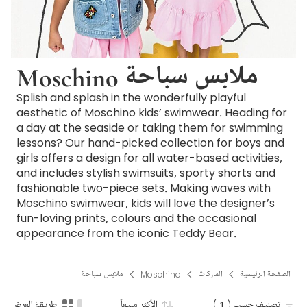
Moschino ملابس سباحة
Splish and splash in the wonderfully playful
aesthetic of Moschino kids’ swimwear. Heading for
a day at the seaside or taking them for swimming
lessons? Our hand-picked collection for boys and
girls offers a design for all water-based activities,
and includes stylish swimsuits, sporty shorts and
fashionable two-piece sets. Making waves with
Moschino swimwear, kids will love the designer’s
fun-loving prints, colours and the occasional
appearance from the iconic Teddy Bear.
الصفحة الرئيسية
الماركات
Moschino
ملابس سباحة
تصنيف حسب
( 1 )
الأكثر مبيعاً
طريقة العرض