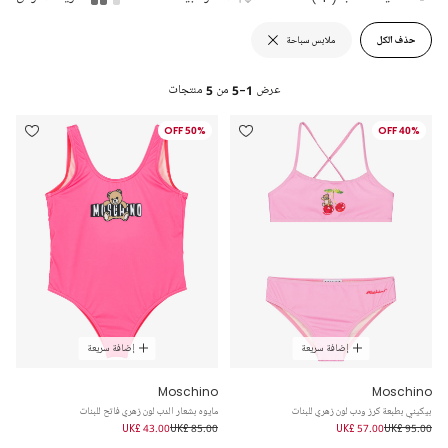
حذف الكل
ملابس سباحة
عرض
1-5
من
5
منتجات
50% OFF
40% OFF
إضافة سريعة
إضافة سريعة
Moschino
Moschino
بيكيني بطبعة كرز ودب لون زهري للبنات
مايوه بشعار الدب لون زهري فاتح للبنات
UK£ 43.00
UK£ 85.00
UK£ 57.00
UK£ 95.00