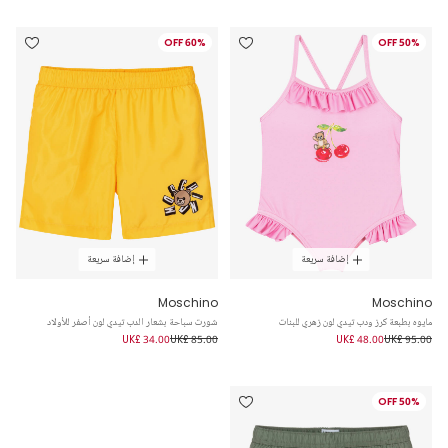
60% OFF
50% OFF
إضافة سريعة
إضافة سريعة
Moschino
Moschino
مايوه بطبعة كرز ودب تيدي لون زهري للبنات
شورت سباحة بشعار الدب تيدي لون أصفر للأولاد
UK£ 34.00
UK£ 85.00
UK£ 48.00
UK£ 95.00
50% OFF