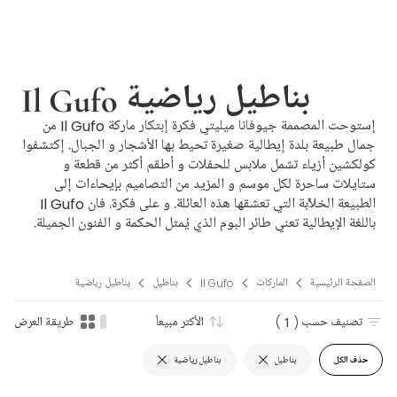
Il Gufo بناطيل رياضية
إستوحت المصممة جيوفانا ميليتي فكرة إبتكار ماركة Il Gufo من
جمال طبيعة بلدة إيطالية صغيرة تحيط بها الأشجار و الجبال. إكتشفوا
كولكشين أزياء تشمل ملابس للحفلات و أطقم أكثر من قطعة و
ستايلات ساحرة لكل موسم و المزيد من التصاميم بإيحاءات إلى
الطبيعة الخلآّبة التي تعشقها هذه العائلة. و على فكرة، فان Il Gufo
باللغة الإيطالية تعني طائر البوم الذي يُمثل الحكمة و الفنون الجميلة.
الصفحة الرئيسية
الماركات
Il Gufo
بناطيل
بناطيل رياضية
تصنيف حسب
( 1 )
الأكثر مبيعاً
طريقة العرض
حذف الكل
بناطيل
بناطيل رياضية