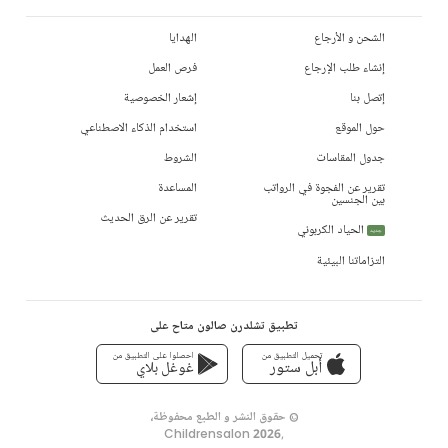
الشحن و الأرجاع
الهدايا
إنشاء طلب الإرجاع
فرص العمل
إتصل بنا
إشعار الخصوصية
حول الموقع
استخدام الذكاء الاصطناعي
جدول المقاسات
الشروط
تقرير عن الفجوة في الرواتب
المساعدة
بين الجنسين
تقرير عن الرق الحديث
الحياد الكربوني
جديد
التزاماتنا البيئية
تطبيق تشلدرن صالون متاح على
تحميل التطبيق من
احصلوا على التطبيق من
أبل ستور
غوغل بلاي
© حقوق النشر و الطبع محفوظة،
Childrensalon 2026
,