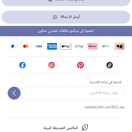
أرسل لنا رسالة
انضموا إلى برنامج مكافآت تشلدرن صالون
إشتركوا في رسالتنا الإخبارية
يرجى الاطلاع على إشعار الخصوصية.
الملابس الصديقة للبيئة