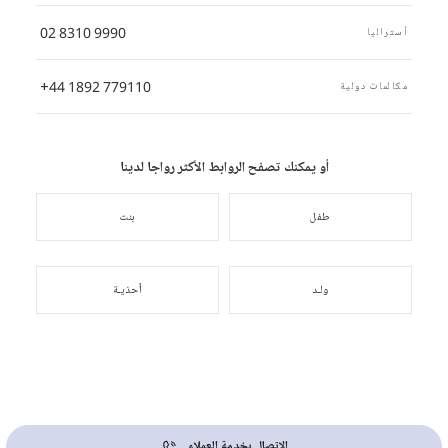
02 8310 9990
أستراليا
+44 1892 779110
مكالمات دولية
أو يمكنك تصفح الروابط الأكثر رواجا لدينا
طفل
بنت
ولـد
أحذيـة
الإتصال بخدمة العملاء