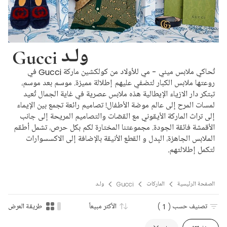
Gucci ولـد
تُحاكي ملابس ميني - مي للأولاد من كولكشين ماركة Gucci في
روعتها ملابس الكبار لتضفي عليهم إطلالة مميزة. موسم بعد موسم،
تبتكر دار الازياء الإيطالية هذه ملابس عصرية في غاية الجمال تُعيد
لمسات المرح إلى عالم موضة الأطفال! تصاميم رائعة تجمع بين الإيماء
إلى تراث الماركة الأيقوني مع القصّات والتصاميم المريحة إلى جانب
الأقمشة فائقة الجودة. مجموعتنا المختارة لكم بكل حرص، تشمل أطقم
الملابس الجاهزة، البِدل و القطع الأنيقة بالإضافة إلى الاكسسوارات
لتكمل إطلالتهم.
الصفحة الرئيسية
الماركات
Gucci
ولـد
تصنيف حسب
( 1 )
الأكثر مبيعاً
طريقة العرض