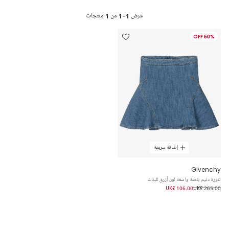
عرض
1-1
من
1
منتجات
60% OFF
إضافة سريعة
Givenchy
تنورة دنيم بقصة واسعة لون أزرق للبنات
UK£ 106.00
UK£ 265.00