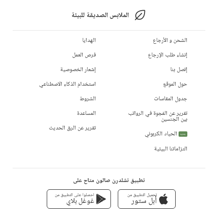
الملابس الصديقة للبيئة
الشحن و الأرجاع
الهدايا
إنشاء طلب الإرجاع
فرص العمل
إتصل بنا
إشعار الخصوصية
حول الموقع
استخدام الذكاء الاصطناعي
جدول المقاسات
الشروط
تقرير عن الفجوة في الرواتب
المساعدة
بين الجنسين
تقرير عن الرق الحديث
الحياد الكربوني
جديد
التزاماتنا البيئية
تطبيق تشلدرن صالون متاح على
تحميل التطبيق من
احصلوا على التطبيق من
أبل ستور
غوغل بلاي