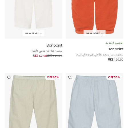
إضافة سريعة
إضافة سريعة
الموسم الجديد
Bonpoint
Bonpoint
بنطلون كتان لون عاجي للأطفال
بنطلون مخمل بخصر مطاطي لون برتقالي للبنات
UK£ 67.00
UK£ 111.00
UK£ 120.00
60% OFF
50% OFF