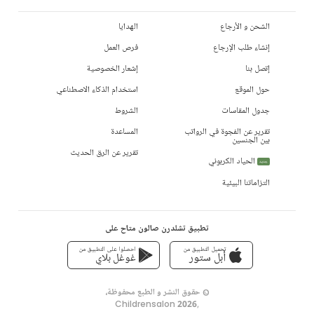
الشحن و الأرجاع
الهدايا
إنشاء طلب الإرجاع
فرص العمل
إتصل بنا
إشعار الخصوصية
حول الموقع
استخدام الذكاء الاصطناعي
جدول المقاسات
الشروط
تقرير عن الفجوة في الرواتب
المساعدة
بين الجنسين
تقرير عن الرق الحديث
الحياد الكربوني
جديد
التزاماتنا البيئية
تطبيق تشلدرن صالون متاح على
تحميل التطبيق من
احصلوا على التطبيق من
أبل ستور
غوغل بلاي
© حقوق النشر و الطبع محفوظة،
Childrensalon 2026
,