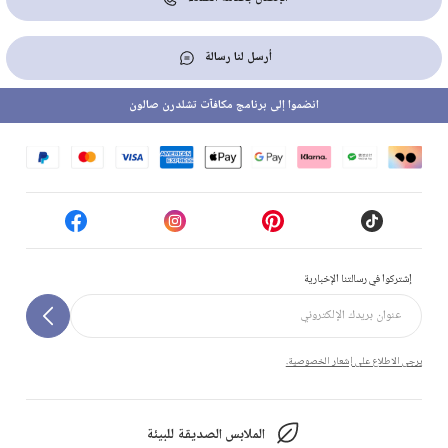
أرسل لنا رسالة
انضموا إلى برنامج مكافآت تشلدرن صالون
إشتركوا في رسالتنا الإخبارية
يرجى الاطلاع على إشعار الخصوصية.
الملابس الصديقة للبيئة