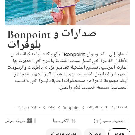
Bonpoint صدارات و
بلوفرات
ادخلوا إلى عالم بونبوان Bonpoint الرائع واكتشفوا تشكيلة ملابس
الأطفال الفاخرة التي تحمل سمات الفخامة والمرح التي اشتهرت بها
الماركة الفرنسية. تتضمن التشكيلة تصاميم مزدانة بالطبعات والرسومات
المبهجة والتفاصيل المصنوعة يدويا وشعار الكرز الشهير. ستجدون
أيضا مجموعة فاخرة من مستحضرات العناية بالبشرة التي لا تسبب
الحساسية مصممة خصيصا للأم والطفل.
الصفحة الرئيسية
الماركات
Bonpoint
توبات
صدارات و بلوفرات
تصنيف حسب
( 1 )
الأكثر مبيعاً
طريقة العرض
حذف الكل
توبات
صدارات و بلوفرات