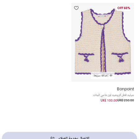
60% OFF
إضافة سريعة
Bonpoint
جيليه قطن كروشيه لون عاجي للبنات
UK£ 100.00
UK£ 250.00
الإتصال بخدمة العملاء