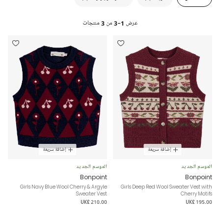
عرض
1-3
من
3
منتجات
إضافة سريعة
إضافة سريعة
الموسم الجديد
الموسم الجديد
Bonpoint
Bonpoint
Girls Navy Blue Wool Cherry & Argyle
Girls Deep Red Wool Sweater Vest with
Sweater Vest
Cherry Motifs
UK£ 210.00
UK£ 195.00