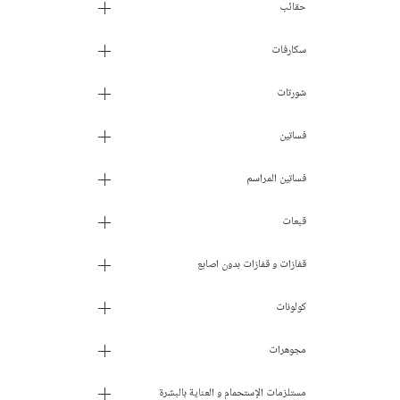
حقائب
سكارفات
شورتات
فساتين
فساتين المراسم
قبعات
قفازات و قفازات بدون اصابع
كولونات
مجوهرات
مستلزمات الإستحمام و العناية بالبشرة