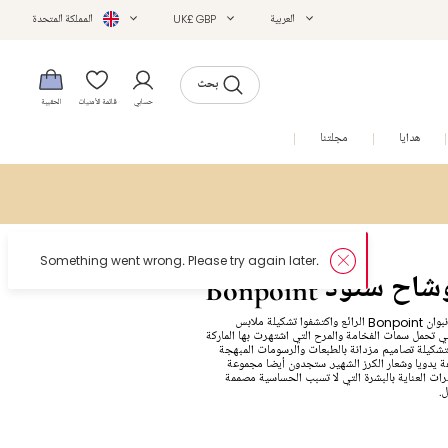
العربية
UK£ GBP
المملكة المتحدة
بحث
حسابي
قائمة الأمنيات
الحقيبة
هدايا
مجلتنا
التخفيضات
Something went wrong. Please try again later.
Bonpoi وشاح سنود
ادخلوا إلى عالم بونبوان Bonpoint الرائع واكتشفوا تشكيلة ملابس
تي تحمل سمات الفخامة والمرح التي اشتهرت بها الماركة
لتشكيلة تصاميم مزدانة بالطبعات والرسومات المبهجة
ة يدويا وشعار الكرز الشهير. ستجدون أيضا مجموعة
 العناية بالبشرة التي لا تسبب الحساسية مصممة
.