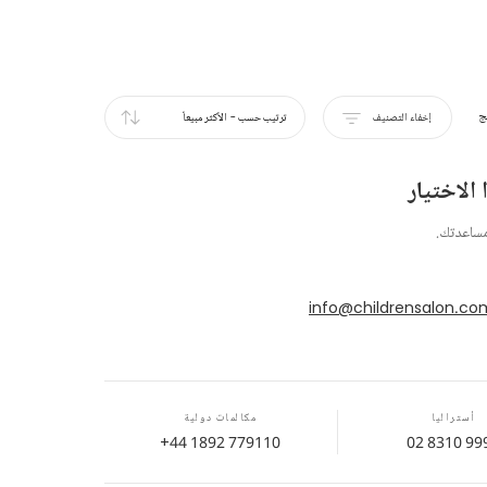
ج
إخفاء التصنيف
ترتيب حسب
-
الأكثر مبيعاً
الاختيار
مساعدتك.
info@childrensalon.co
أستراليا
مكالمات دولية
+44 1892 779110
02 8310 99