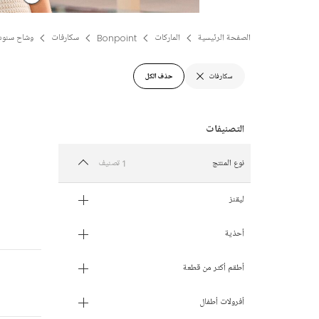
الصفحة الرئيسية
الماركات
Bonpoint
سكارفات
وشاح سنود
سكارفات
حذف الكل
1 تصنيف
نوع المنتج
ليقنز
أحذية
أطقم أكثر من قطعة
أفرولات أطفال