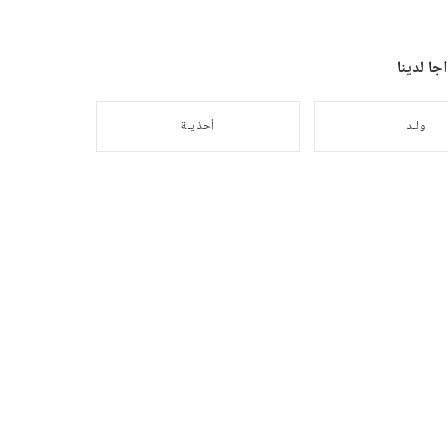
ا لدينا
ولـد
أحذيـة