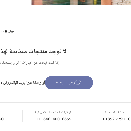
عرض
0
منت
لا توجد منتجات مطابقة لهذا 
إذا كنت تبحث عن خيارات أخرى، يسعدنا 
أو راسلنا عبر البريد الإلكتروني
m
أرسل لنا رسالة
المملكة المتحدة
الولايات المتّحدة الأمريكية
90
+1-646-400-6655
01892 779 110