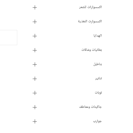
اكسسوارات للشعر
اكسسوارت التغذية
الهدايا
بطانيات وشالات
بناطيل
تنانير
توبات
جاكيتات ومعاطف
جوارب