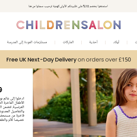
استمتعوا بخصم 10% على طلبيتكم الأولى كهدية ترحيب. سجلوا من هنا
ت
أولاد
أحذية
الماركات
مستلزمات العودة إلى المدرسة
Free UK Next-Day Delivery
on orders over £150
nt
الأطفال الفاخرة ال
الفرنسية. تتضمن ا
والتفاصيل المصنوع
فاخرة من مستحضرات
خصيصا للأم والطفل