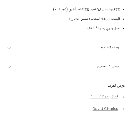
87% بوليستر، 5% قطن، 8% ألياف أخرى (تويد ناعم)
البطانة: 100% أسيتات (ملمس حريري)
غسل يدوي بعناية / لا تنقع
وصف التصميم
جماليات التصميم
عرض المزيد
فساتين ماركات للبنات
David Charles