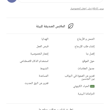
يرجى الاطلاع على إشعار الخصوصية.
الملابس الصديقة للبيئة
الشحن و الأرجاع
الهدايا
إنشاء طلب الإرجاع
فرص العمل
إتصل بنا
إشعار الخصوصية
حول الموقع
استخدام الذكاء الاصطناعي
جدول المقاسات
الشروط
تقرير عن الفجوة في الرواتب
المساعدة
بين الجنسين
تقرير عن الرق الحديث
الحياد الكربوني
جديد
التزاماتنا البيئية
تطبيق تشلدرن صالون متاح على