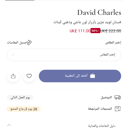
David Charles
فستان تويد مزين بأزرار لون عاجي وذهبي للبنات
UK£ 111.00
UK£ 222.00
-50%
إختر المقاس
جدول المقاسات
إختر المقاس
أضف إلى الحقيبة
التوصيل
يوم العمل التالي
المنتجات المرتجعة
28 يوم لإرجاع المنتج
دليل الخامات والعناية