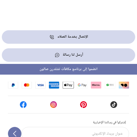
الإتصال بخدمة العملاء
أرسل لنا رسالة
انضموا إلى برنامج مكافآت تشلدرن صالون
إشتركوا في رسالتنا الإخبارية