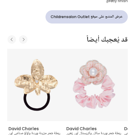
pretty finish.
عرض المنتج على موقع Childrensalon Outlet
قد يُعجبك أيضاً
David Charles
David Charles
Davi
ن عاجي
ربطة شعر بوردة ساتان وكريستال لون زهري
ربطة شعر مزينة بوردة ولؤلؤ صناعي لون
رباط