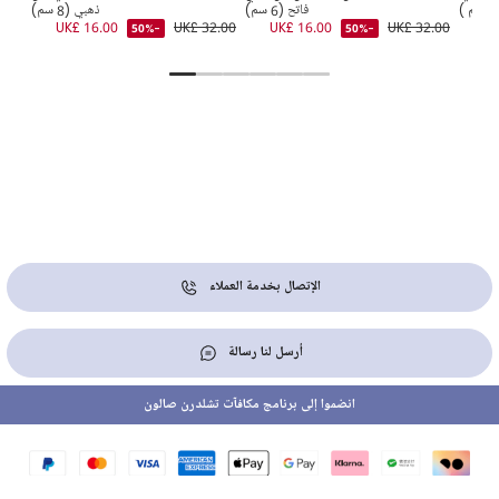
)
فاتح (6 سم)
ذهبي (8 سم)
8.00
UK£ 16.00
UK£ 32.00
UK£ 16.00
UK£ 32.00
-50%
-50%
الإتصال بخدمة العملاء
أرسل لنا رسالة
انضموا إلى برنامج مكافآت تشلدرن صالون