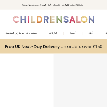
استمتعوا بخصم 10% على طلبيتكم الأولى كهدية ترحيب. سجلوا من هنا
ت
أولاد
أحذية
الماركات
مستلزمات العودة إلى المدرسة
Free UK Next-Day Delivery
on orders over £150