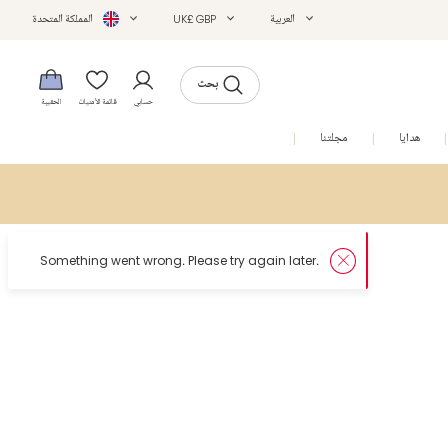
العربية
UK£ GBP
المملكة المتحدة
بحث
حسابي
قائمة الأمنيات
الحقيبة
هدايا
مجلتنا
التخفيضات