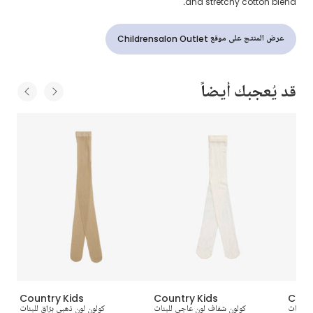
and stretchy cotton blend.
عرض المنتج على موقع Childrensalon Outlet
قد يُعجبك أيضاً
Country Kids
Country Kids
Coun
ق للبنات
كولون شفاف لون عاجي للبنات
كولون لون ذهبي برّاق للبنات
كول