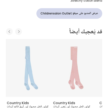
stretchy cotton blend.
عرض المنتج على موقع Childrensalon Outlet
قد يُعجبك أيضاً
Country Kids
Country Kids
Coun
 للبنات
كولون قطن محبوك لون زهري للبنات
كولون قطن محبوك لون أزرق فاتح للبنات