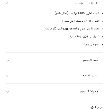
دليل الخامات والعناية
الجزء العلوي: 100% بوليستر (ساتان ناعم)
التنورة: 100% بوليستر (تول مطرز)
بطانة الجزء العلوي والتنورة: 100% قطن (فوال ناعم)
غسيل آلي (30 درجة مئوية)
صنع في أوروبا
وصف التصميم
تفاصيل إضافية
جماليات التصميم
عرض المزيد