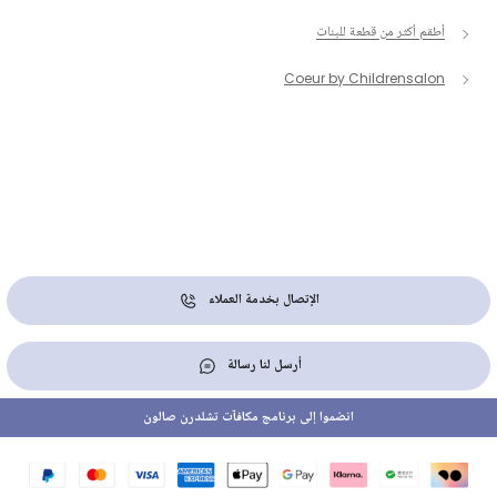
أطقم أكثر من قطعة للبنات
Coeur by Childrensalon
الإتصال بخدمة العملاء
أرسل لنا رسالة
انضموا إلى برنامج مكافآت تشلدرن صالون