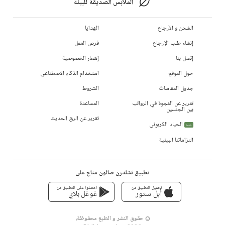
الملابس الصديقة للبيئة
الشحن و الأرجاع
الهدايا
إنشاء طلب الإرجاع
فرص العمل
إتصل بنا
إشعار الخصوصية
حول الموقع
استخدام الذكاء الاصطناعي
جدول المقاسات
الشروط
تقرير عن الفجوة في الرواتب
المساعدة
بين الجنسين
تقرير عن الرق الحديث
الحياد الكربوني
جديد
التزاماتنا البيئية
تطبيق تشلدرن صالون متاح على
تحميل التطبيق من
احصلوا على التطبيق من
أبل ستور
غوغل بلاي
© حقوق النشر و الطبع محفوظة،