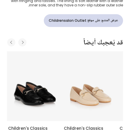
with fringing and tassels. The lining is soft leather with a leather
inner sole, and they have a non-slip rubber outer sole.
عرض المنتج على موقع Childrensalon Outlet
قد يُعجبك أيضاً
Children's Classics
Children's Classics
Child