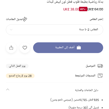
بدلة رياضية بطبعة قلوب قطن لون أبيض للبنات
UK£ 38.00
UK£ 64.00
-40%
إختر المقاس
جدول المقاسات
المقاس:
2-1 سنة
أضف إلى الحقيبة
التوصيل
يوم العمل التالي
المنتجات المرتجعة
28 يوم لإرجاع المنتج
دليل الخامات والعناية
%95 قطن، 5% إيلاستين (جيرسي ناعم ومرن)
غسيل آلي (30 درجة مئوية)