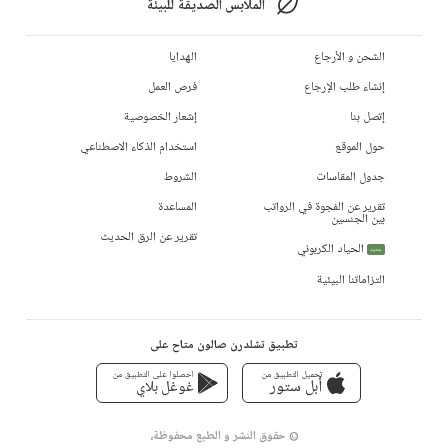
الملابس الصديقة للبيئة
الشحن و الأرجاع
الهدايا
إنشاء طلب الإرجاع
فرص العمل
إتصل بنا
إشعار الخصوصية
حول الموقع
استخدام الذكاء الاصطناعي
جدول المقاسات
الشروط
تقرير عن الفجوة في الرواتب
المساعدة
بين الجنسين
تقرير عن الرق الحديث
الحياد الكربوني
جديد
التزاماتنا البيئية
تطبيق تشلدرن صالون متاح على
تحميل التطبيق من
احصلوا على التطبيق من
أبل ستور
غوغل بلاي
© حقوق النشر و الطبع محفوظة،