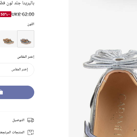
باليرينا جلد لون فض
UK£ 62.00
-50%
اللون
إختر المقاس
إختر المقاس
التوصيل
المنتجات المرتجعة