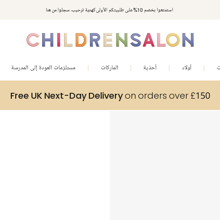
استمتعوا بخصم 10% على طلبيتكم الأولى كهدية ترحيب. سجلوا من هنا
ت
أولاد
أحذية
الماركات
مستلزمات العودة إلى المدرسة
Free UK Next-Day Delivery
on orders over £150