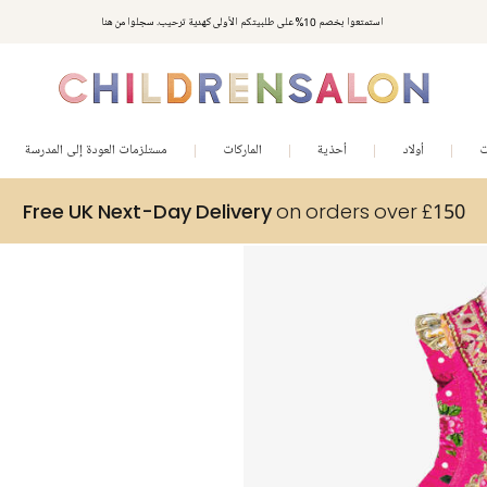
استمتعوا بخصم 10% على طلبيتكم الأولى كهدية ترحيب. سجلوا من هنا
ت
أولاد
أحذية
الماركات
مستلزمات العودة إلى المدرسة
Free UK Next-Day Delivery
on orders over £150