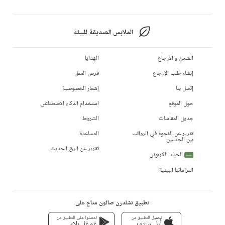
الملابس الصديقة للبيئة
الشحن و الأرجاع
الهدايا
إنشاء طلب الإرجاع
فرص العمل
إتصل بنا
إشعار الخصوصية
حول الموقع
استخدام الذكاء الاصطناعي
جدول المقاسات
الشروط
تقرير عن الفجوة في الرواتب
المساعدة
بين الجنسين
تقرير عن الرق الحديث
الحياد الكربوني
جديد
التزاماتنا البيئية
تطبيق تشلدرن صالون متاح على
تحميل التطبيق من
احصلوا على التطبيق من
أبل ستور
غوغل بلاي