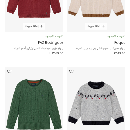
إضافة سريعة
إضافة سريعة
الموسم الجديد
الموسم الجديد
PAZ Rodríguez
Foque
بلوفر محبوك بتصميم قطار لون بيج وبني للأولاد
بلوفر مزيج صوف بنقشة فير آيل لون أحمر للأولاد
UK£ 69.00
UK£ 49.00