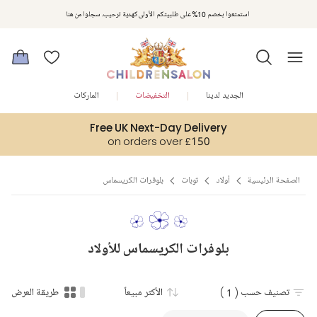
استمتعوا بخصم 10% على طلبيتكم الأولى كهدية ترحيب. سجلوا من هنا
الجديد لدينا
التخفيضات
الماركات
Free UK Next-Day Delivery
on orders over £150
الصفحة الرئيسية
أولاد
توبات
بلوفرات الكريسماس
بلوفرات الكريسماس للأولاد
تصنيف حسب
( 1 )
الأكثر مبيعاً
طريقة العرض