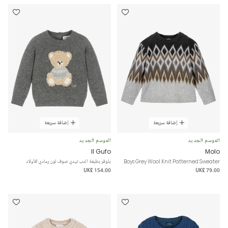
إضافة سريعة
إضافة سريعة
الموسم الجديد
الموسم الجديد
Il Gufo
Molo
Boys Grey Wool Knit Patterned Sweater
بلوفر بطبعة الدب تيدي صوف لون رمادي للأولاد
UK£ 154.00
UK£ 79.00