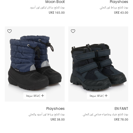
Moon Boot
Playshoes
بوت للثلج برباط لون كحلي
بوت للثلج ساتان ايكون لون أسود
UK£ 165.00
UK£ 43.00
إضافة سريعة
إضافة سريعة
Playshoes
EN FANT
بوت للثلج شبك وشامواه صناعي لون كحلي
بوت للثلج برباط لون أسود وكحلي
UK£ 38.00
UK£ 78.00