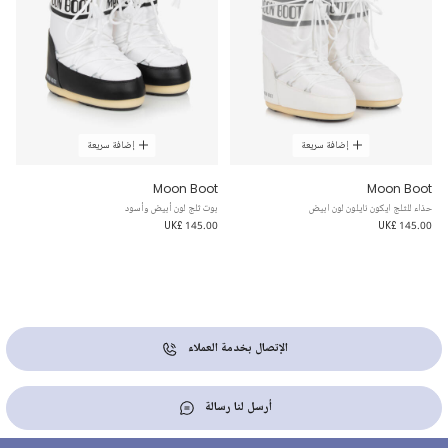
إضافة سريعة
إضافة سريعة
Moon Boot
Moon Boot
حذاء للثلج ايكون نايلون لون ابيض
بوت ثلج لون أبيض وأسود
UK£ 145.00
UK£ 145.00
الإتصال بخدمة العملاء
أرسل لنا رسالة