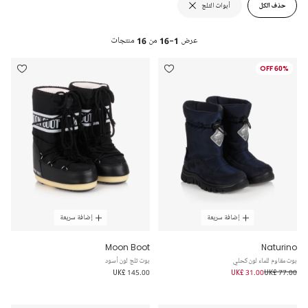
حذف الكل
أبوات الثلج
عرض
1-16
من
16
منتجات
60% OFF
إضافة سريعة
إضافة سريعة
Moon Boot
Naturino
بوت مقاوم للماء لون كحلي
بوت ثلج لون أسود
UK£ 145.00
UK£ 31.00
UK£ 77.00