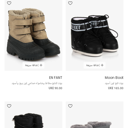
إضافة سريعة
إضافة سريعة
EN FANT
Moon Boot
بوت ثلج لون أسود
بوت للثلج مطاط وشامواه صناعي لون بيج وأسود
UK£ 90.00
UK£ 165.00