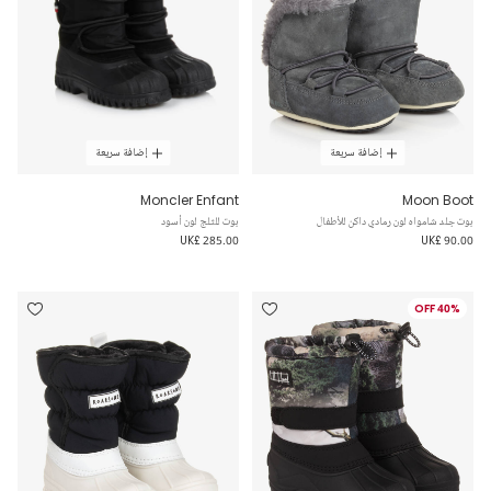
إضافة سريعة
إضافة سريعة
Moncler Enfant
Moon Boot
بوت جلد شامواه لون رمادي داكن للأطفال
بوت للثلج لون أسود
UK£ 285.00
UK£ 90.00
40% OFF