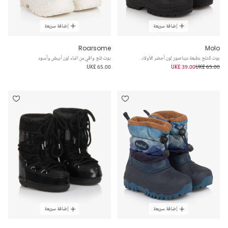
إضافة سريعة
إضافة سريعة
Roarsome
Molo
بوت للثلج بطبعة ديناصور لون أخضر للأولاد
بوت ثلج واقي من الماء لون أبيض وأسود
UK£ 65.00
UK£ 39.00
UK£ 65.00
إضافة سريعة
إضافة سريعة