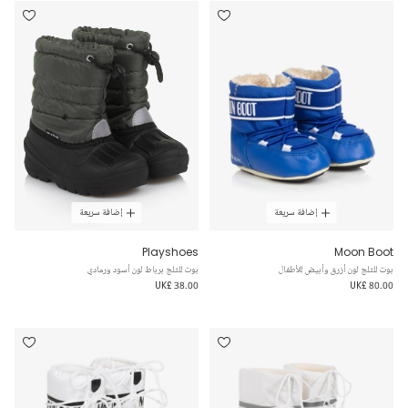
إضافة سريعة
إضافة سريعة
Playshoes
Moon Boot
بوت للثلج لون أزرق وأبيض للأطفال
بوت للثلج برباط لون أسود ورمادي
UK£ 38.00
UK£ 80.00