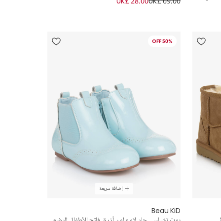
UK£ 28.00
UK£ 69.00
50% OFF
إضافة سريعة
Beau KiD
بوت تشيلسي جلد لامع لون أزرق فاتح للأطفال الرضع