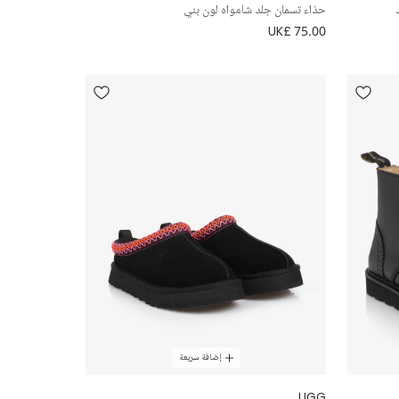
حذاء تسمان جلد شامواه لون بني
UK£ 75.00
إضافة سريعة
UGG