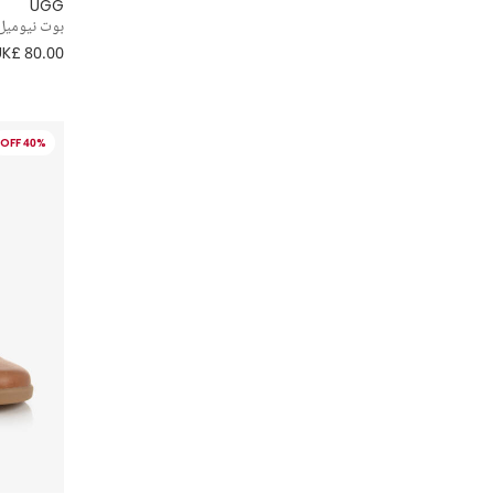
UGG
بوت نيوميل II جلد شامواه لون 
UK£ 80.00
40% OFF