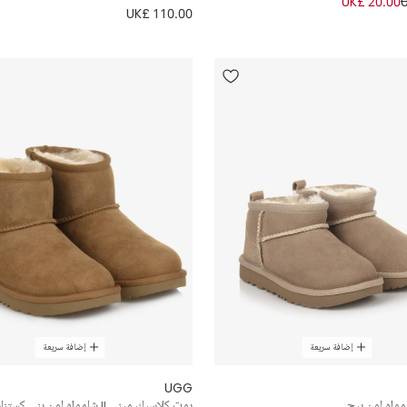
UK£ 20.00
UK£ 110.00
إضافة سريعة
إضافة سريعة
UGG
واه لون بيج
بوت كلاسيك ميني II شامواه لون بني كستنائي