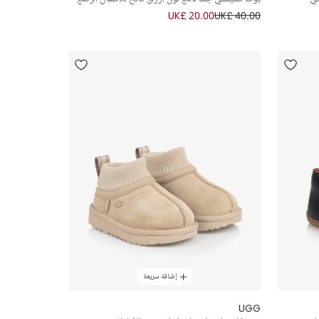
UK£ 20.00
UK£ 40.00
إضافة سريعة
UGG