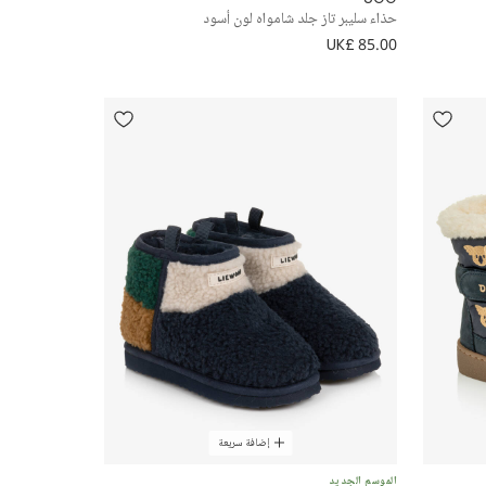
حذاء سليبر تاز جلد شامواه لون أسود
UK£ 85.00
إضافة سريعة
الموسم الجديد