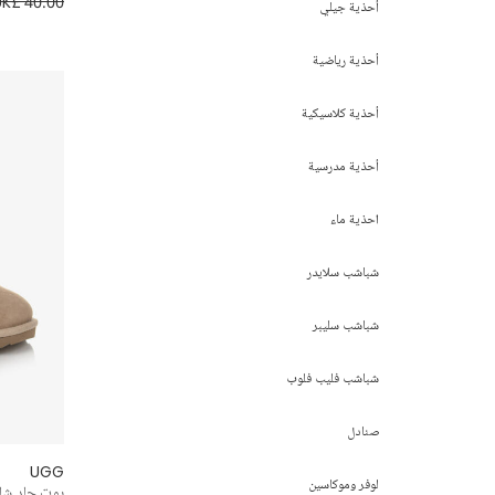
UK£ 40.00
أحذية جيلي
أحذية رياضية
أحذية كلاسيكية
أحذية مدرسية
احذية ماء
شباشب سلايدر
شباشب سليبر
شباشب فليب فلوب
صنادل
UGG
لوفر وموكاسين
بوت جلد شام