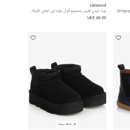
Liewood
Embroi
بوت تيدي فليس بتصميم ألوان بلوك لون كحلي للأولاد
UK£ 48.00
إضافة سريعة