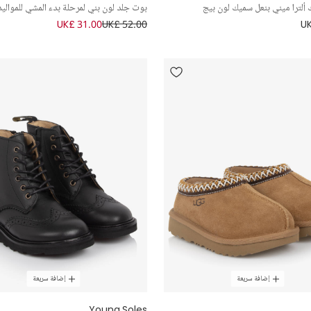
ألترا ميني بنعل سميك لون بيج
بوت جلد لون بني لمرحلة بدء المشي للمواليد
UK£ 31.00
UK£ 52.00
UK
إضافة سريعة
إضافة سريعة
Young Soles