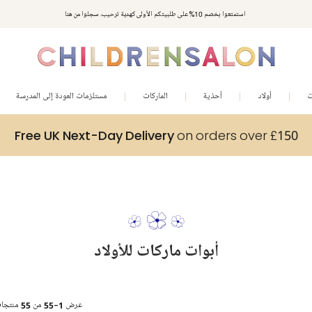
استمتعوا بخصم 10% على طلبيتكم الأولى كهدية ترحيب. سجلوا من هنا
ت
أولاد
أحذية
الماركات
مستلزمات العودة إلى المدرسة
Free UK Next-Day Delivery
on orders over £150
أبوات ماركات للأولاد
عرض
1-55
من
55
منتجا