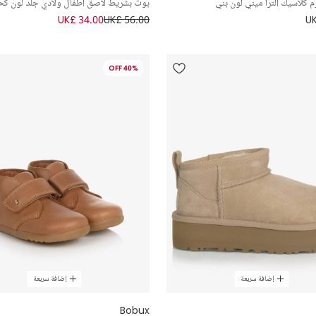
م كلاسيك ألترا ميني لون بني
بوت بشريط لاصق أطفال ولادي جلد لون كح
UK£ 34.00
UK£ 56.00
UK
40% OFF
إضافة سريعة
إضافة سريعة
Bobux