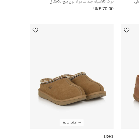
لي
بوت كلاسيك جلد شامواه لون بيج للأطفال
UK£ 70.00
إضافة سريعة
UGG