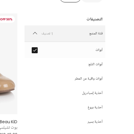
50% OFF
1 تصنيف
فئة المنتج
أبوات
أبوات الثلج
أبوات واقية من المطر
أحذية إسبادريل
أحذية بروغ
Beau KiD
أحذية بسير
بوت تشيلسي 