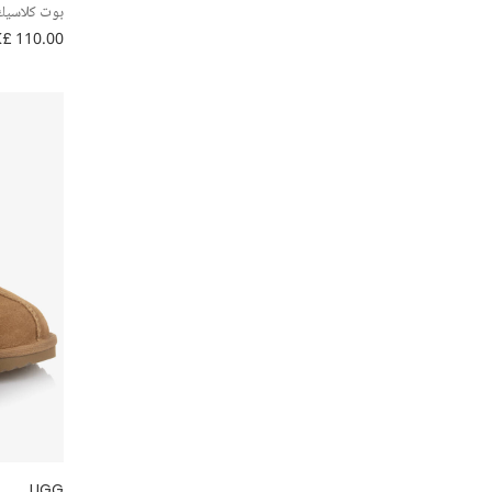
بوت كلاسيك 
£ 110.00
UGG