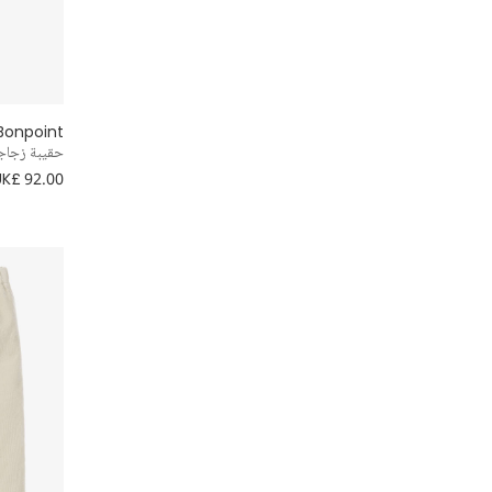
Bonpoint
حقيبة زجاجة ب
UK£ 92.00