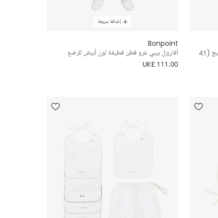
إضافة سريعة
Bonpoint
حقيبة تغيير للأطفال بطبعة مونوغرام لون بيج (41
أفارول بيبي غرو قطن قطيفة لون أبيض للرضع
UK£ 111.00