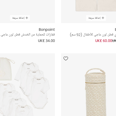
إضافة سريعة
إضافة سريعة
Bonpoint
طن لون عاجي للأطفال (92 سم)
قفازات للحماية من الخدش قطن لون عاجي
UK£ 34.00
UK£ 60.00
UK