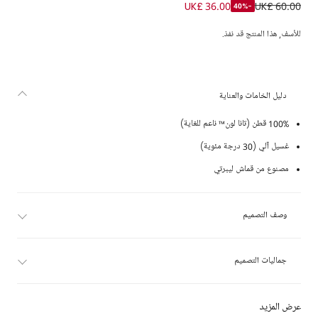
وشاح بطبعة ليبرتي لون أخضر كاكي للبنات (50 سم)
UK£ 36.00
UK£ 60.00
-40%
للأسف, هذا المنتج قد نفذ.
دليل الخامات والعناية
100% قطن (تانا لون™ ناعم للغاية)
غسيل آلي (30 درجة مئوية)
مصنوع من قماش ليبرتي
وصف التصميم
جماليات التصميم
عرض المزيد