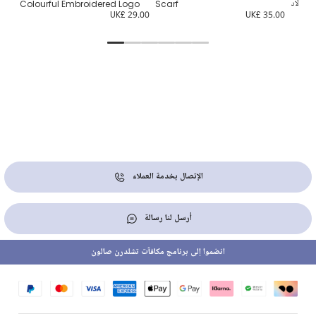
للأولاد
Scarf
Colourful Embroidered Logo
5.00
UK£ 29.00
UK£ 35.00
الإتصال بخدمة العملاء
أرسل لنا رسالة
انضموا إلى برنامج مكافآت تشلدرن صالون