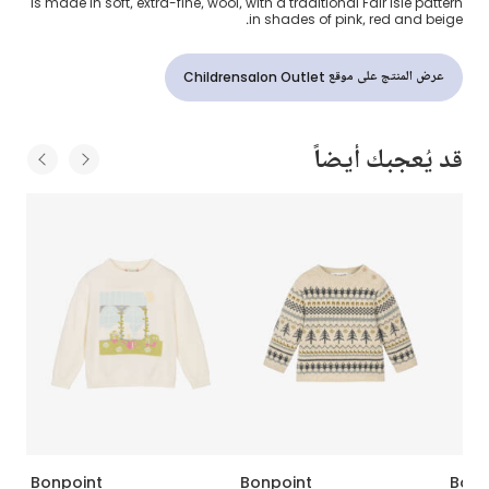
is made in soft, extra-fine, wool, with a traditional Fair Isle pattern
in shades of pink, red and beige.
عرض المنتج على موقع Childrensalon Outlet
قد يُعجبك أيضاً
Bonpoint
Bonpoint
Bonp