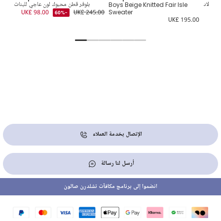
للأولاد
Boys Beige Knitted Fair Isle
بلوفر قطن محبوك لون عاجي للبنات
ar
UK£ 98.00
UK£ 245.00
Sweater
-60%
2.00
UK£ 195.00
الإتصال بخدمة العملاء
أرسل لنا رسالة
انضموا إلى برنامج مكافآت تشلدرن صالون