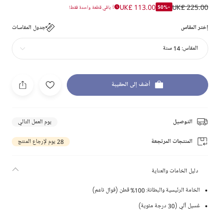
UK£ 113.00
UK£ 225.00
-50%
باقي قطعة واحدة فقط!
إختر المقاس
جدول المقاسات
المقاس:
14 سنة
أضف إلى الحقيبة
التوصيل
يوم العمل التالي
المنتجات المرتجعة
28 يوم لإرجاع المنتج
دليل الخامات والعناية
الخامة الرئيسية والبطانة: 100% قطن (فوال ناعم)
غسيل آلي (30 درجة مئوية)