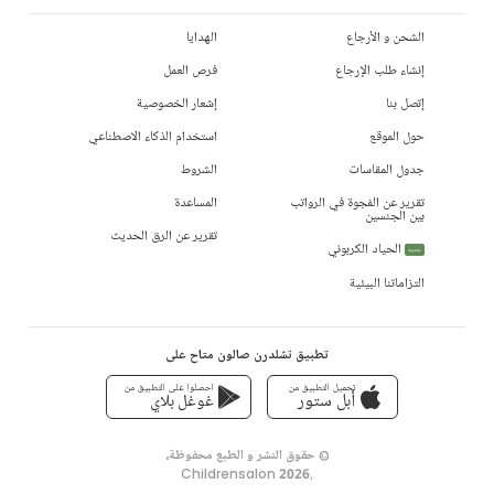
الشحن و الأرجاع
الهدايا
إنشاء طلب الإرجاع
فرص العمل
إتصل بنا
إشعار الخصوصية
حول الموقع
استخدام الذكاء الاصطناعي
جدول المقاسات
الشروط
تقرير عن الفجوة في الرواتب
المساعدة
بين الجنسين
تقرير عن الرق الحديث
الحياد الكربوني
جديد
التزاماتنا البيئية
تطبيق تشلدرن صالون متاح على
تحميل التطبيق من
احصلوا على التطبيق من
أبل ستور
غوغل بلاي
© حقوق النشر و الطبع محفوظة،
Childrensalon 2026
,