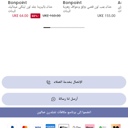
Bonpoint
Bonpoint
Ange
ي لؤلؤي
حذاء بمب لون فضي برّاق وحواف زهرية
حذاء باليرينا جلد لون ليلكي ميتاليك
للبنات
للبنات
للبنات
6.00
UK£ 64.00
UK£ 160.00
UK£ 155.00
-60%
الإتصال بخدمة العملاء
أرسل لنا رسالة
انضموا إلى برنامج مكافآت تشلدرن صالون