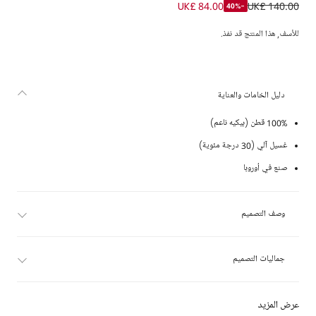
تيشيرت بولو قطن بيكيه لون أزرق فاتح للأولاد
UK£ 84.00
UK£ 140.00
-40%
للأسف, هذا المنتج قد نفذ.
دليل الخامات والعناية
100% قطن (بيكيه ناعم)
غسيل آلي (30 درجة مئوية)
صنع في أوروبا
وصف التصميم
جماليات التصميم
عرض المزيد