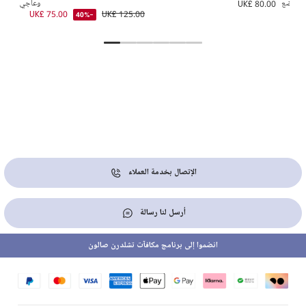
الرضع
UK£ 80.00
وعاجي
5.00
UK£ 75.00
UK£ 125.00
UK
-40%
الإتصال بخدمة العملاء
أرسل لنا رسالة
انضموا إلى برنامج مكافآت تشلدرن صالون