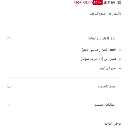
تيشيرت بطبعة سيارة قطن لون عاجي للأولاد
UK£ 33.00
UK£ 65.00
-50%
للأسف, هذا المنتج قد نفذ.
دليل الخامات والعناية
100% قطن (جيرسي ناعم)
غسيل آلي (30 درجة مئوية)
صنع في أوروبا
وصف التصميم
جماليات التصميم
عرض المزيد