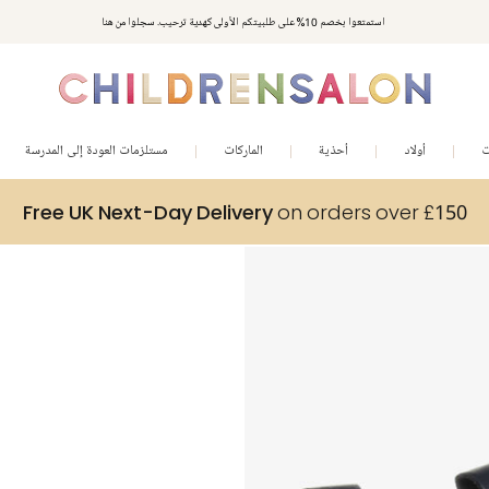
استمتعوا بخصم 10% على طلبيتكم الأولى كهدية ترحيب. سجلوا من هنا
ت
أولاد
أحذية
الماركات
مستلزمات العودة إلى المدرسة
Free UK Next-Day Delivery
on orders over £150