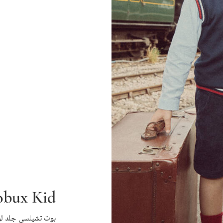
bux Kid +
بوت تشيلسي جلد ل