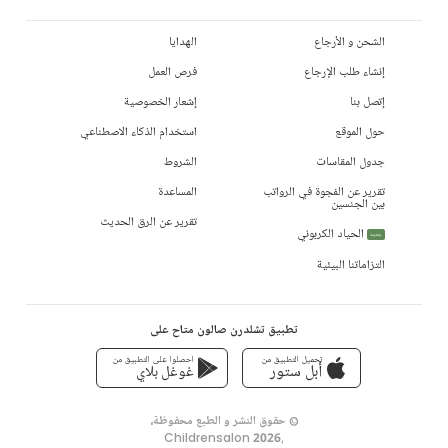
الشحن و الأرجاع
الهدايا
إنشاء طلب الإرجاع
فرص العمل
إتصل بنا
إشعار الخصوصية
حول الموقع
استخدام الذكاء الاصطناعي
جدول المقاسات
الشروط
تقرير عن الفجوة في الرواتب
المساعدة
بين الجنسين
تقرير عن الرق الحديث
الحياد الكربوني
جديد
التزاماتنا البيئية
تطبيق تشلدرن صالون متاح على
تحميل التطبيق من
احصلوا على التطبيق من
أبل ستور
غوغل بلاي
© حقوق النشر و الطبع محفوظة،
Childrensalon 2026
,