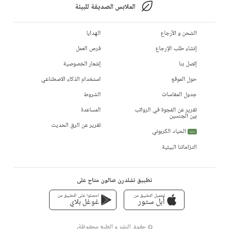
الملابس الصديقة للبيئة
الشحن و الأرجاع
الهدايا
إنشاء طلب الإرجاع
فرص العمل
إتصل بنا
إشعار الخصوصية
حول الموقع
استخدام الذكاء الاصطناعي
جدول المقاسات
الشروط
تقرير عن الفجوة في الرواتب
المساعدة
بين الجنسين
تقرير عن الرق الحديث
الحياد الكربوني
جديد
التزاماتنا البيئية
تطبيق تشلدرن صالون متاح على
تحميل التطبيق من
احصلوا على التطبيق من
أبل ستور
غوغل بلاي
© حقوق النشر و الطبع محفوظة،