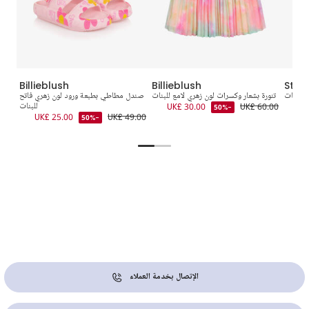
Billieblush
Billieblush
Stel
 للبنات
تنورة بشعار وكسرات لون زهري لامع للبنات
صندل مطاطي بطبعة ورود لون زهري فاتح
UK£
UK£ 60.00
UK£ 30.00
للبنات
9.00
-50%
UK£ 25.00
UK£ 49.00
-50%
الإتصال بخدمة العملاء