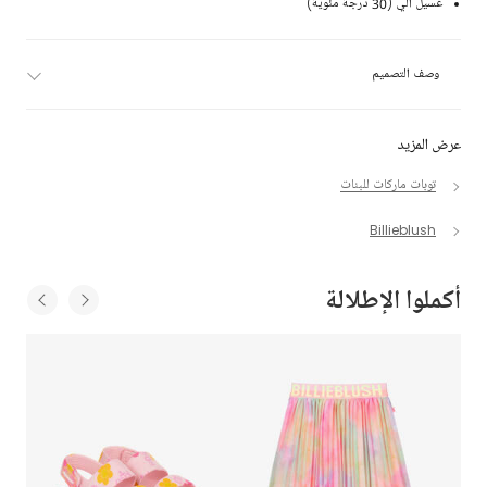
غسيل آلي (30 درجة مئوية)
وصف التصميم
عرض المزيد
توبات ماركات للبنات
Billieblush
أكملوا الإطلالة