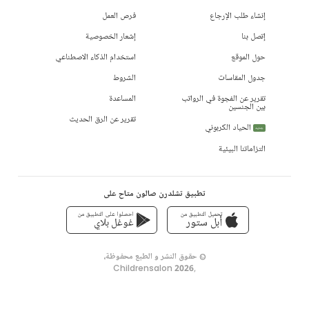
إنشاء طلب الإرجاع
فرص العمل
إتصل بنا
إشعار الخصوصية
حول الموقع
استخدام الذكاء الاصطناعي
جدول المقاسات
الشروط
تقرير عن الفجوة في الرواتب
المساعدة
بين الجنسين
تقرير عن الرق الحديث
الحياد الكربوني
جديد
التزاماتنا البيئية
تطبيق تشلدرن صالون متاح على
تحميل التطبيق من
احصلوا على التطبيق من
أبل ستور
غوغل بلاي
© حقوق النشر و الطبع محفوظة،
Childrensalon 2026
,