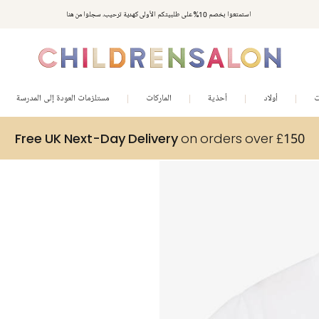
استمتعوا بخصم 10% على طلبيتكم الأولى كهدية ترحيب. سجلوا من هنا
ت
أولاد
أحذية
الماركات
مستلزمات العودة إلى المدرسة
Free UK Next-Day Delivery
on orders over £150