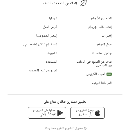
الملابس الصديقة للبيئة
الشحن و الأرجاع
الهدايا
إنشاء طلب الإرجاع
فرص العمل
إتصل بنا
إشعار الخصوصية
حول الموقع
استخدام الذكاء الاصطناعي
جدول المقاسات
الشروط
تقرير عن الفجوة في الرواتب
المساعدة
بين الجنسين
تقرير عن الرق الحديث
الحياد الكربوني
جديد
التزاماتنا البيئية
تطبيق تشلدرن صالون متاح على
تحميل التطبيق من
احصلوا على التطبيق من
أبل ستور
غوغل بلاي
© حقوق النشر و الطبع محفوظة،