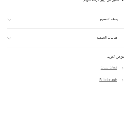
غسيل آلي (30 درجة مئوية)
وصف التصميم
جماليات التصميم
عرض المزيد
قبعات للبنات
Billieblush