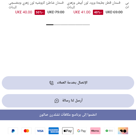
ق وعاجي
فستان قطن بطبعة ورود لون أبيض وزهري
فستان شاطئ كروشيه لون زهري وبنفسجي
للبنات
للبنات
للبنات
9.00
UK£ 40.00
UK£ 79.00
UK£ 41.00
UK£ 69.00
UK
-50%
-40%
الإتصال بخدمة العملاء
أرسل لنا رسالة
انضموا إلى برنامج مكافآت تشلدرن صالون