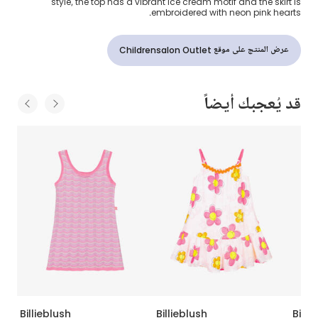
style, the top has a vibrant ice cream motif and the skirt is
embroidered with neon pink hearts.
عرض المنتج على موقع Childrensalon Outlet
قد يُعجبك أيضاً
Billieblush
Billieblush
Billi